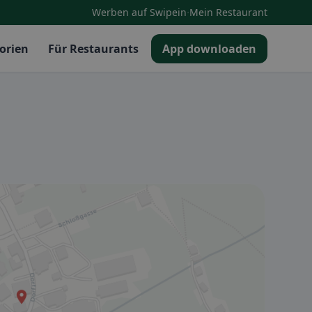
·
Werben auf Swipein
Mein Restaurant
orien
Für Restaurants
App downloaden