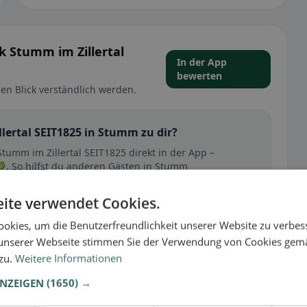
k Stumm im Zillertal
In der App
bewerten
en Blick verständlich werden.
lertal SEIT1825 in Stumm zu dir?
Stumm im Zillertal SEIT1825 direkt in der App –
. So hilfst du anderen Gästen in Stumm
hnen passt.
ite verwendet Cookies.
🕌 Halal
okies, um die Benutzerfreundlichkeit unserer Website zu verbes
unserer Webseite stimmen Sie der Verwendung von Cookies gem
 zu.
Weitere Informationen
t
ANZEIGEN
(1650) →
– besonders bei glutenfrei, vegan, vegetarisch oder