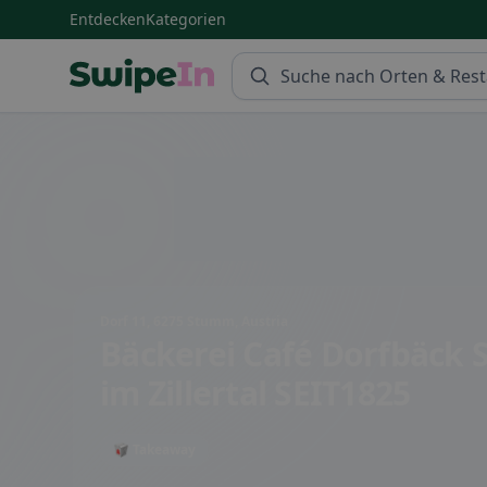
Entdecken
Kategorien
Swipein Homepage
Dorf 11, 6275 Stumm, Austria
Bäckerei Café Dorfbäck
im Zillertal SEIT1825
🥡 Takeaway