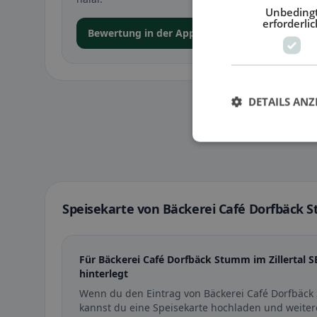
Unbeding
erforderlic
Bewertung in der App abgeben
DETAILS ANZ
Speisekarte von Bäckerei Café Dorfbäck S
Für Bäckerei Café Dorfbäck Stumm im Zillertal S
hinterlegt
Wenn du den Eintrag von Bäckerei Café Dorfbäck
kannst du eine Speisekarte hochladen und weiter