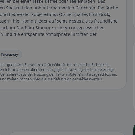
ilen bei einer Tasse Kaffee oder Tee einladen. Das
n Spezialitäten und internationalen Gerichten. Die Küche
nd liebevoller Zubereitung. Ob herzhaftes Frühstück,
ssen - hier kommt jeder auf seine Kosten. Das freundliche
esuch im Dorfbäck Stumm zu einem unvergesslichen
iten und die entspannte Atmosphäre inmitten der
 Takeaway
rt generiert. Es wird keine Gewähr für die inhaltliche Richtigkeit,
llten Informationen übernommen. Jegliche Nutzung der Inhalte erfolgt
der indirekt aus der Nutzung der Texte entstehen, ist ausgeschlossen,
ffnungszeiten können über die Meldefunktion gemeldet werden.