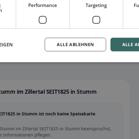
t
Performance
Targeting
Fu
h
EIGEN
ALLE ABLEHNEN
ALLE A
tumm im Zillertal SEIT1825 in Stumm
EIT1825 in Stumm ist noch keine Speisekarte
 Stumm im Zillertal SEIT1825 in Stumm beanspruchst,
e Informationen pflegen.