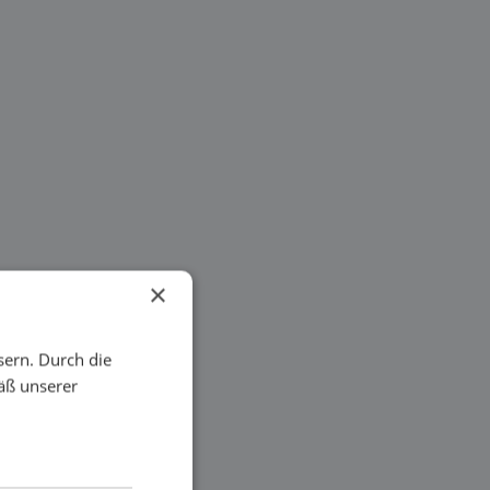
×
sern. Durch die
äß unserer