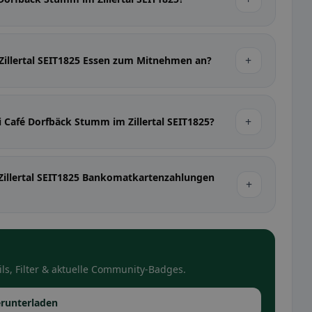
+
Zillertal SEIT1825 Essen zum Mitnehmen an?
+
i Café Dorfbäck Stumm im Zillertal SEIT1825?
illertal SEIT1825 Bankomatkartenzahlungen
+
ls, Filter & aktuelle Community-Badges.
runterladen