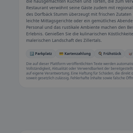
die hausgemachten Kuchen und Torten, die zum Verwe
Restaurant verwöhnt seine Gäste zudem mit regionale
des Dorfbäck Stumm überzeugt mit frischen Zutaten u
leichte Mittagsgerichte oder ein gemütliches Abende
Personal und das rustikale Ambiente machen den B
Erlebnis. Genießen Sie die kulinarischen Köstlichke
malerischen Landschaft des Zillertals.
🅿️ Parkplatz
💳 Kartenzahlung
🍳 Frühstück
🥡
Die auf dieser Plattform veröffentlichten Texte werden automatisie
Vollständigkeit, Aktualität oder Verwendbarkeit der bereitgeste
auf eigene Verantwortung. Eine Haftung für Schäden, die direkt o
soweit gesetzlich zulässig. Fehlerhafte Inhalte sowie falsche Ö