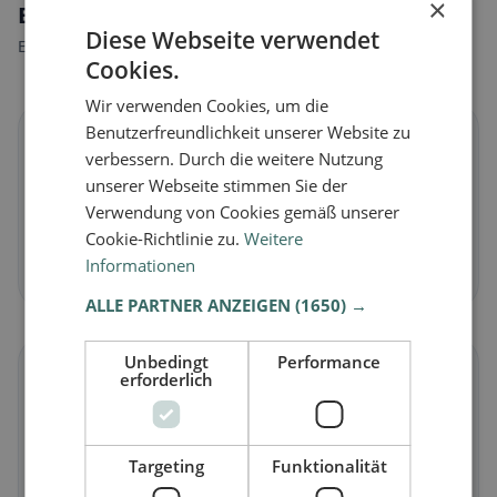
×
Ernährungsweisen in Stumm
Diese Webseite verwendet
Entdecke Restaurants passend zu deiner Ernährungsweise.
Cookies.
Wir verwenden Cookies, um die
Benutzerfreundlichkeit unserer Website zu
🌱
verbessern. Durch die weitere Nutzung
unserer Webseite stimmen Sie der
Vegan
in Stumm
Verwendung von Cookies gemäß unserer
Pflanzliche Gerichte & vegane Küche
Cookie-Richtlinie zu.
Weitere
Informationen
Jetzt entdecken →
ALLE PARTNER ANZEIGEN
(1650) →
Unbedingt
Performance
🥕
erforderlich
Vegetarisch
in Stumm
Fleischlose Gerichte & vegetarische Klassiker
Targeting
Funktionalität