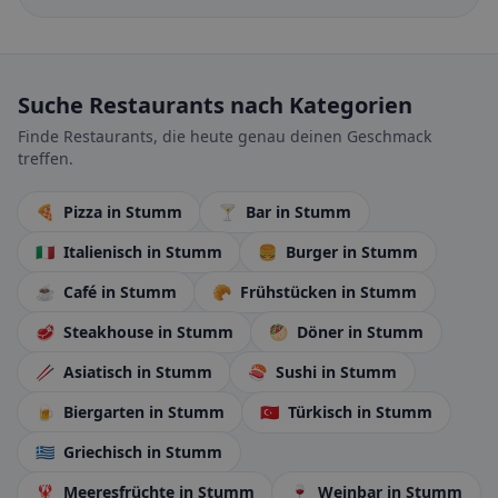
Suche Restaurants nach Kategorien
Finde Restaurants, die heute genau deinen Geschmack
treffen.
🍕
Pizza
in Stumm
🍸
Bar
in Stumm
🇮🇹
Italienisch
in Stumm
🍔
Burger
in Stumm
☕
Café
in Stumm
🥐
Frühstücken
in Stumm
🥩
Steakhouse
in Stumm
🥙
Döner
in Stumm
🥢
Asiatisch
in Stumm
🍣
Sushi
in Stumm
🍺
Biergarten
in Stumm
🇹🇷
Türkisch
in Stumm
🇬🇷
Griechisch
in Stumm
🦞
Meeresfrüchte
in Stumm
🍷
Weinbar
in Stumm