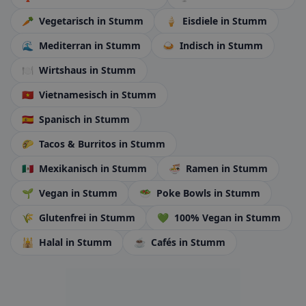
🥕
Vegetarisch
in Stumm
🍦
Eisdiele
in Stumm
🌊
Mediterran
in Stumm
🍛
Indisch
in Stumm
🍽️
Wirtshaus
in Stumm
🇻🇳
Vietnamesisch
in Stumm
🇪🇸
Spanisch
in Stumm
🌮
Tacos & Burritos
in Stumm
🇲🇽
Mexikanisch
in Stumm
🍜
Ramen
in Stumm
🌱
Vegan
in Stumm
🥗
Poke Bowls
in Stumm
🌾
Glutenfrei
in Stumm
💚
100% Vegan
in Stumm
🕌
Halal
in Stumm
☕
Cafés
in Stumm