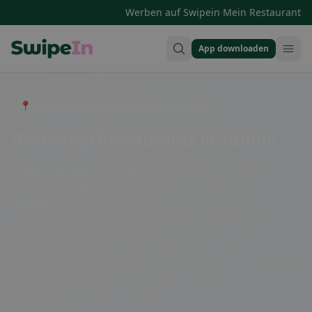
·
Werben auf Swipein
Mein Restaurant
App downloaden
Swipein Homepage
📍 Entdecke Restaurants, Bars & Cafés
Die besten Restaurants in Stumm
Stumm, ein malerisches Dorf in Tirol, bietet eine Vielzahl von
Restaurants, die kulinarische Köstlichkeiten für jeden
Geschmack servieren. Von traditioneller österreichischer
Küche bis hin zu internationalen Spezialitäten, hier findet
jeder Genießer das passende Lokal. Ob gemütliches
Gasthaus, elegantes Restaurant oder urige Hütte – in Stumm
kommt jeder auf seine Kosten. Lassen Sie sich von der Vielfalt
der regionalen Speisen verwöhnen und erleben Sie einen
unvergesslichen Gaumenschmaus.