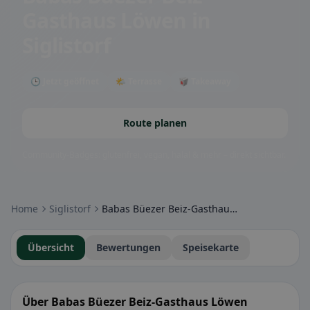
Gasthaus Löwen
in
Siglistorf
🕒 Jetzt geöffnet
🌤 Terrasse
🥡 Takeaway
Route planen
Community-Badges: glutenfrei, vegan, halal & mehr – direkt sichtbar.
Home
Siglistorf
Babas Büezer Beiz-Gasthaus Löwen
Übersicht
Bewertungen
Speisekarte
Über Babas Büezer Beiz-Gasthaus Löwen