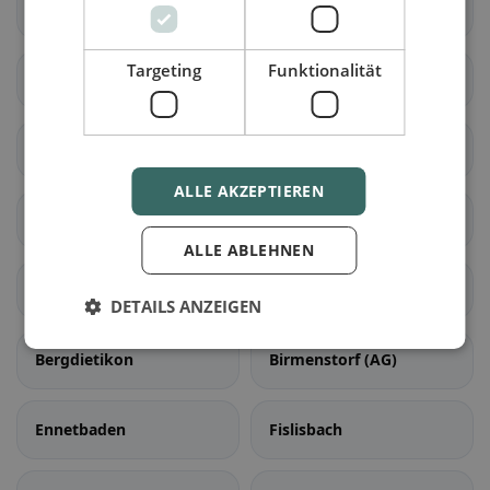
Densbüren
Erlinsbach (AG)
Targeting
Funktionalität
Gränichen
Hirschthal
Küttigen
Muhen
ALLE AKZEPTIEREN
Oberentfelden
Suhr
ALLE ABLEHNEN
Unterentfelden
Bellikon
DETAILS ANZEIGEN
Bergdietikon
Birmenstorf (AG)
Ennetbaden
Fislisbach