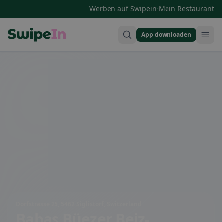
·
Werben auf Swipein
Mein Restaurant
App downloaden
Swipein Homepage
Dorfstrasse 25, 5462 Siglistorf, Switzerland
Babas Büezer Beiz-