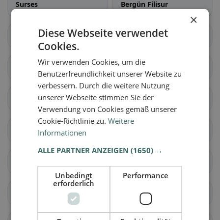
Surses
Bergün Filisur
×
Diese Webseite verwendet
Brusio
Poschiavo
Cookies.
Wir verwenden Cookies, um die
Falera
Laax
Benutzerfreundlichkeit unserer Website zu
verbessern. Durch die weitere Nutzung
unserer Webseite stimmen Sie der
Sagens
Schluein
Verwendung von Cookies gemäß unserer
Cookie-Richtlinie zu.
Weitere
Lumnezia
Ilanz/Glion
Informationen
ALLE PARTNER ANZEIGEN
(1650) →
Fürstenau
Rothenbrunnen
Unbedingt
Performance
erforderlich
Scharans
Sils im Domleschg