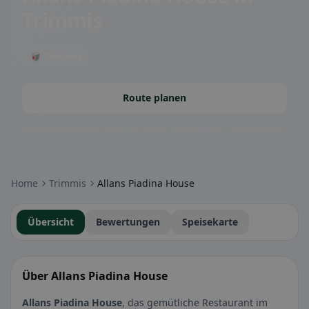
Trimmis
🥡 Takeaway
Route planen
Community-Badges: glutenfrei, vegan, halal & mehr – direkt sichtbar.
Home
Trimmis
Allans Piadina House
Übersicht
Bewertungen
Speisekarte
Über Allans Piadina House
Allans Piadina House
, das gemütliche Restaurant im