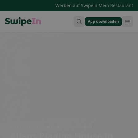
·
Werben auf Swipein
Mein Restaurant
App downloaden
Swipein Homepage
Bahnhofsträssli 2, 7203 Trimmis, Switzerland
Allans Piadina House
in