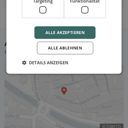
Targeting
Funktionalität
Cazis
Flerden
ALLE AKZEPTIEREN
Ausgewählte Restaurants
ALLE ABLEHNEN
Ein paar Picks, um sofort loszulegen.
DETAILS ANZEIGEN