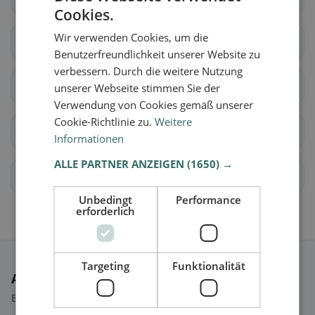
Cookies.
Wir verwenden Cookies, um die
Unterentfelden
Bellikon
Benutzerfreundlichkeit unserer Website zu
verbessern. Durch die weitere Nutzung
Bergdietikon
Birmenstorf (AG)
unserer Webseite stimmen Sie der
Verwendung von Cookies gemäß unserer
Cookie-Richtlinie zu.
Weitere
Ennetbaden
Fislisbach
Informationen
ALLE PARTNER ANZEIGEN
(1650) →
Freienwil
Gebenstorf
Unbedingt
Performance
erforderlich
Targeting
Funktionalität
Ausgewählte Restaurants
Ein paar Picks, um sofort loszulegen.