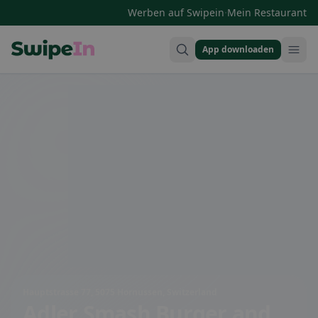
·
Werben auf Swipein
Mein Restaurant
App downloaden
Swipein Homepage
Hauptstrasse 77, 5075 Hornussen, Switzerland
Adler Smash Burger and