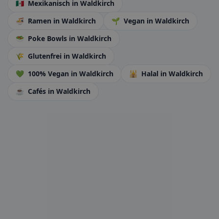
🇲🇽
Mexikanisch
in Waldkirch
🍜
Ramen
in Waldkirch
🌱
Vegan
in Waldkirch
🥗
Poke Bowls
in Waldkirch
🌾
Glutenfrei
in Waldkirch
💚
100% Vegan
in Waldkirch
🕌
Halal
in Waldkirch
☕
Cafés
in Waldkirch