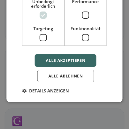
Unbedingt
Performance
erforderlich
Vegetarisch
in Waldkirch
Fleischlose Gerichte & vegetarische Klassiker
Targeting
Funktionalität
Jetzt entdecken →
🌾
ALLE AKZEPTIEREN
Glutenfrei
in Waldkirch
ALLE ABLEHNEN
Glutenfreie Optionen & Community-Tipps
DETAILS ANZEIGEN
Jetzt entdecken →
☪️