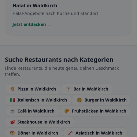
Halal
in Waldkirch
Halal-Angebote nach Küche und Standort
Jetzt entdecken →
Suche Restaurants nach Kategorien
Finde Restaurants, die heute genau deinen Geschmack
treffen.
🍕
Pizza
in Waldkirch
🍸
Bar
in Waldkirch
🇮🇹
Italienisch
in Waldkirch
🍔
Burger
in Waldkirch
☕
Café
in Waldkirch
🥐
Frühstücken
in Waldkirch
🥩
Steakhouse
in Waldkirch
🥙
Döner
in Waldkirch
🥢
Asiatisch
in Waldkirch