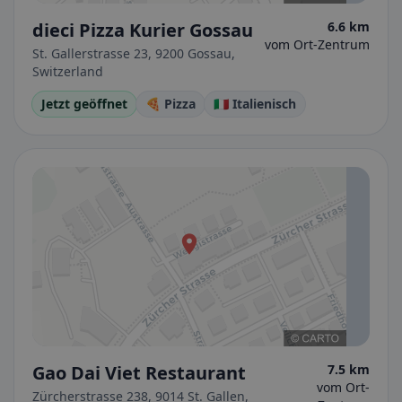
dieci Pizza Kurier Gossau
6.6 km
vom Ort-Zentrum
St. Gallerstrasse 23, 9200 Gossau,
Switzerland
Jetzt geöffnet
🍕 Pizza
🇮🇹 Italienisch
Gao Dai Viet Restaurant
7.5 km
vom Ort-
Zürcherstrasse 238, 9014 St. Gallen,