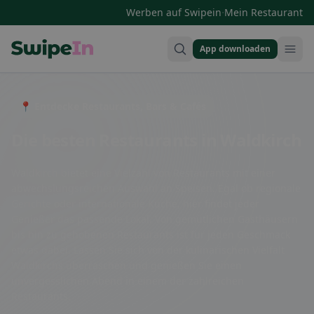
·
Werben auf Swipein
Mein Restaurant
App downloaden
Swipein Homepage
📍 Entdecke Restaurants, Bars & Cafés
Die besten Restaurants in Waldkirch
Waldkirch bietet eine Vielzahl von Restaurants mit einer
abwechslungsreichen Auswahl an Speisen. Egal ob regionale
Gerichte oder internationale Küche, hier findet jeder
Genießer das passende Lokal. Von gemütlichen Gasthäusern
bis hin zu gehobenen Restaurants ist für jeden Geschmack
etwas dabei. Lassen Sie sich von der kulinarischen Vielfalt
Waldkirchs überraschen und genießen Sie einen
unvergesslichen Abend in einem der zahlreichen
Restaurants.