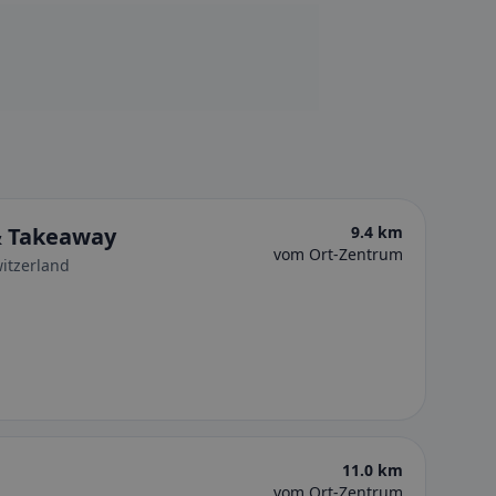
& Takeaway
9.4 km
vom Ort-Zentrum
witzerland
11.0 km
vom Ort-Zentrum