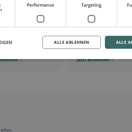
t
Performance
Targeting
Fu
h
🌾
arisch
in Rothenfluh
Glutenfrei
in Rothenfl
EIGEN
ALLE ABLEHNEN
ALLE A
lose Gerichte &
Glutenfreie Optionen &
ische Klassiker
Community-Tipps
entdecken →
Jetzt entdecken →
effen.