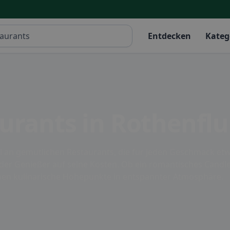
Entdecken
Kateg
urants in Rothenfl
zahl an gemütlichen Restaurants, die für jeden Geschmack etw
eder Genießer auf seine Kosten. Ob ein romantisches Candle
chen kulinarische Höhepunkte in entspannter Atmosphäre.