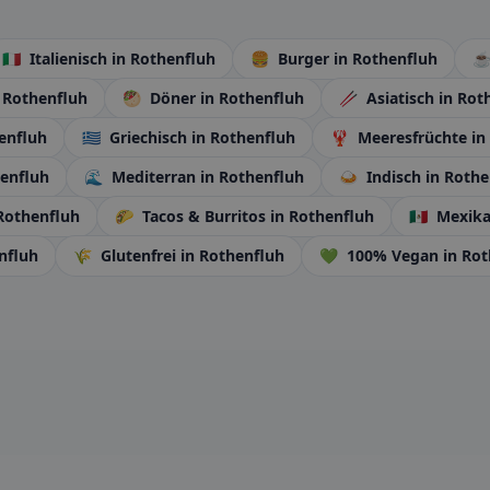
🇮🇹
Italienisch
in Rothenfluh
🍔
Burger
in Rothenfluh
 Rothenfluh
🥙
Döner
in Rothenfluh
🥢
Asiatisch
in Rot
enfluh
🇬🇷
Griechisch
in Rothenfluh
🦞
Meeresfrüchte
in
henfluh
🌊
Mediterran
in Rothenfluh
🍛
Indisch
in Rothe
Rothenfluh
🌮
Tacos & Burritos
in Rothenfluh
🇲🇽
Mexika
nfluh
🌾
Glutenfrei
in Rothenfluh
💚
100% Vegan
in Ro