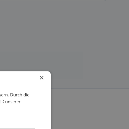
×
sern. Durch die
äß unserer