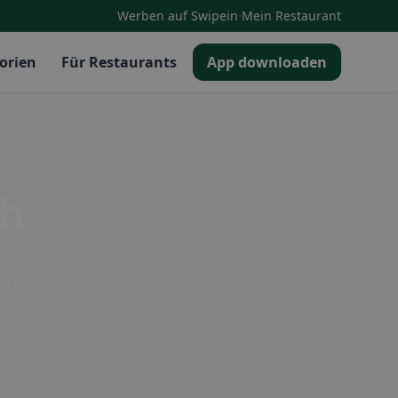
·
Werben auf Swipein
Mein Restaurant
orien
Für Restaurants
App downloaden
uh
as bieten. Von traditioneller Schweizer Küche bis
-Light-Dinner oder ein geselliges Essen mit