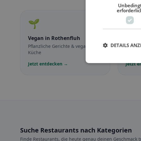
Unbeding
erforderlic
🌱
🥕
Vegan
in Rothenfluh
Veget
DETAILS ANZ
Pflanzliche Gerichte & vegane
Fleisch
Küche
vegetar
Jetzt entdecken →
Jetzt 
Suche Restaurants nach Kategorien
Finde Restaurants, die heute genau deinen Geschmack tr