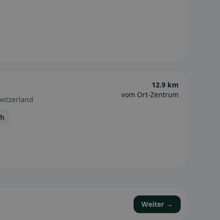
12.9 km
vom Ort-Zentrum
witzerland
ch
Weiter →