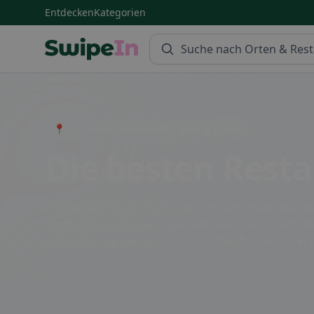
Entdecken
Kategorien
Swipein Homepage
📍 Entdecke Restaurants, Bars & Cafés
Die besten Resta
Rothenfluh ist ein idyllisches Dorf mit einer Viel
hin zu internationalen Spezialitäten, hier kommt j
Freunden, die Restaurants in Rothenfluh verspre