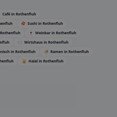
☕
Café
in Rothenfluh
henfluh
🍣
Sushi
in Rothenfluh
 Rothenfluh
🍷
Weinbar
in Rothenfluh
nfluh
🍽️
Wirtshaus
in Rothenfluh
nisch
in Rothenfluh
🍜
Ramen
in Rothenfluh
thenfluh
🕌
Halal
in Rothenfluh