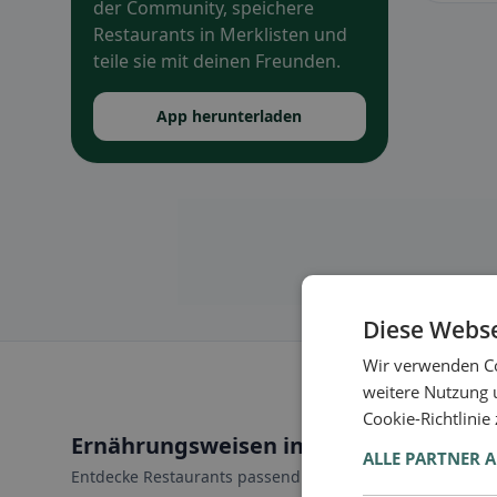
der Community, speichere
Restaurants in Merklisten und
teile sie mit deinen Freunden.
App herunterladen
Diese Webse
Wir verwenden Co
weitere Nutzung 
Cookie-Richtlinie
Ernährungsweisen in Rothenfluh
ALLE PARTNER 
Entdecke Restaurants passend zu deiner Ernährungswei