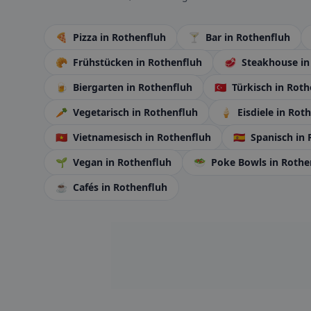
🍕
Pizza
in Rothenfluh
🍸
Bar
in Rothenfluh
🥐
Frühstücken
in Rothenfluh
🥩
Steakhouse
in
🍺
Biergarten
in Rothenfluh
🇹🇷
Türkisch
in Roth
🥕
Vegetarisch
in Rothenfluh
🍦
Eisdiele
in Rot
🇻🇳
Vietnamesisch
in Rothenfluh
🇪🇸
Spanisch
in 
🌱
Vegan
in Rothenfluh
🥗
Poke Bowls
in Rothe
☕
Cafés
in Rothenfluh