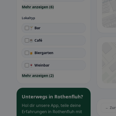
Mehr anzeigen (6)
Lokaltyp
🍸 Bar
☕ Café
🍺 Biergarten
🍷 Weinbar
Mehr anzeigen (2)
Unterwegs in Rothenfluh?
Hol dir unsere App, teile deine
← Zur
Erfahrungen in Rothenfluh mit