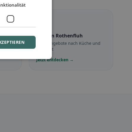
nktionalität
☪️
uh
Halal
in Rothenfluh
KZEPTIEREN
Halal-Angebote nach Küche und
Standort
Jetzt entdecken →