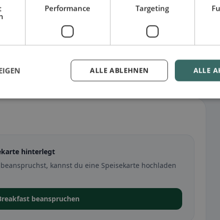
t
Performance
Targeting
Fu
h
EIGEN
ALLE ABLEHNEN
ALLE A
ekarte hinterlegt
n beanspruchst, kannst du eine Speisekarte hochladen
 Breakfast beanspruchen