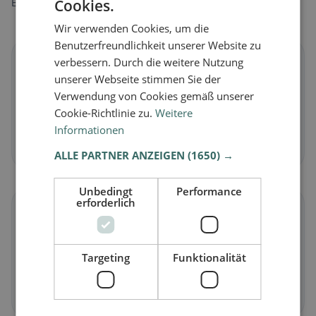
Cookies.
Entdecke Restaurants passend zu deiner Ernährungsweise.
Wir verwenden Cookies, um die
Benutzerfreundlichkeit unserer Website zu
🌱
verbessern. Durch die weitere Nutzung
unserer Webseite stimmen Sie der
Verwendung von Cookies gemäß unserer
Vegan
in Jenaz
Cookie-Richtlinie zu.
Weitere
Pflanzliche Gerichte & vegane Küche
Informationen
Jetzt entdecken →
ALLE PARTNER ANZEIGEN
(1650) →
Unbedingt
Performance
erforderlich
🥕
Vegetarisch
in Jenaz
Targeting
Funktionalität
Fleischlose Gerichte & vegetarische Klassiker
Jetzt entdecken →