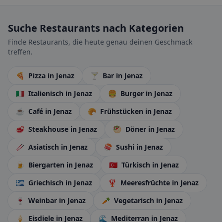
Suche Restaurants nach Kategorien
Finde Restaurants, die heute genau deinen Geschmack
treffen.
🍕
Pizza
in Jenaz
🍸
Bar
in Jenaz
🇮🇹
Italienisch
in Jenaz
🍔
Burger
in Jenaz
☕
Café
in Jenaz
🥐
Frühstücken
in Jenaz
🥩
Steakhouse
in Jenaz
🥙
Döner
in Jenaz
🥢
Asiatisch
in Jenaz
🍣
Sushi
in Jenaz
🍺
Biergarten
in Jenaz
🇹🇷
Türkisch
in Jenaz
🇬🇷
Griechisch
in Jenaz
🦞
Meeresfrüchte
in Jenaz
🍷
Weinbar
in Jenaz
🥕
Vegetarisch
in Jenaz
🍦
Eisdiele
in Jenaz
🌊
Mediterran
in Jenaz