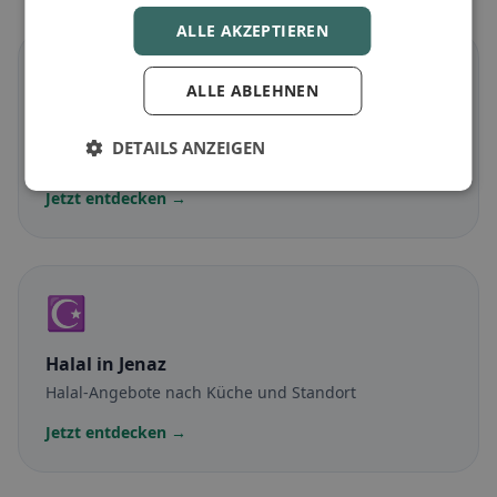
ALLE AKZEPTIEREN
🌾
ALLE ABLEHNEN
Glutenfrei
in Jenaz
DETAILS ANZEIGEN
Glutenfreie Optionen & Community-Tipps
Jetzt entdecken →
☪️
Halal
in Jenaz
Halal-Angebote nach Küche und Standort
Jetzt entdecken →