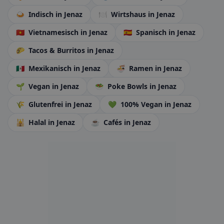
🍛
Indisch
in Jenaz
🍽️
Wirtshaus
in Jenaz
🇻🇳
Vietnamesisch
in Jenaz
🇪🇸
Spanisch
in Jenaz
🌮
Tacos & Burritos
in Jenaz
🇲🇽
Mexikanisch
in Jenaz
🍜
Ramen
in Jenaz
🌱
Vegan
in Jenaz
🥗
Poke Bowls
in Jenaz
🌾
Glutenfrei
in Jenaz
💚
100% Vegan
in Jenaz
🕌
Halal
in Jenaz
☕
Cafés
in Jenaz