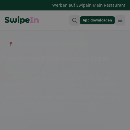
·
Werben auf Swipein
Mein Restaurant
App downloaden
Swipein Homepage
📍 Entdecke Restaurants, Bars & Cafés
Die besten Restaurants in Jenaz
In Jenaz gibt es eine Vielzahl von Restaurants, die für jeden
Geschmack etwas bieten. Egal ob traditionelle Schweizer
Küche oder internationale Spezialitäten, hier kommt jeder
auf seine Kosten. Genießen Sie ein gemütliches Abendessen
in einem der charmanten Lokale und lassen Sie sich von der
Vielfalt der kulinarischen Angebote überraschen.