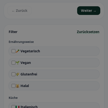
← Zurück
Weiter →
Filter
Zurücksetzen
Ernährungsweise
🥕 Vegetarisch
🌱 Vegan
🌾 Glutenfrei
🕌 Halal
Küche
🇮🇹 Italienisch