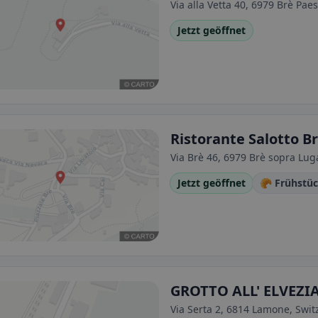
Via alla Vetta 40, 6979 Brè Pae
Jetzt geöffnet
Ristorante Salotto B
Via Brè 46, 6979 Brè sopra Lug
Jetzt geöffnet
🥐 Frühstü
GROTTO ALL' ELVEZIA
Via Serta 2, 6814 Lamone, Swit