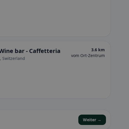
Wine bar - Caffetteria
3.6 km
vom Ort-Zentrum
, Switzerland
Weiter →