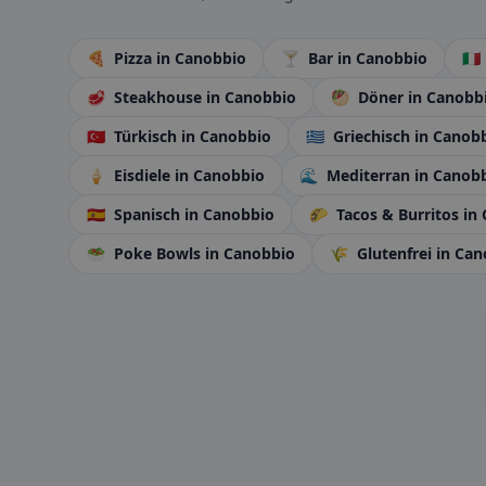
🍕
Pizza
in Canobbio
🍸
Bar
in Canobbio
🇮🇹
🥩
Steakhouse
in Canobbio
🥙
Döner
in Canobb
🇹🇷
Türkisch
in Canobbio
🇬🇷
Griechisch
in Canob
🍦
Eisdiele
in Canobbio
🌊
Mediterran
in Canob
🇪🇸
Spanisch
in Canobbio
🌮
Tacos & Burritos
in
🥗
Poke Bowls
in Canobbio
🌾
Glutenfrei
in Can