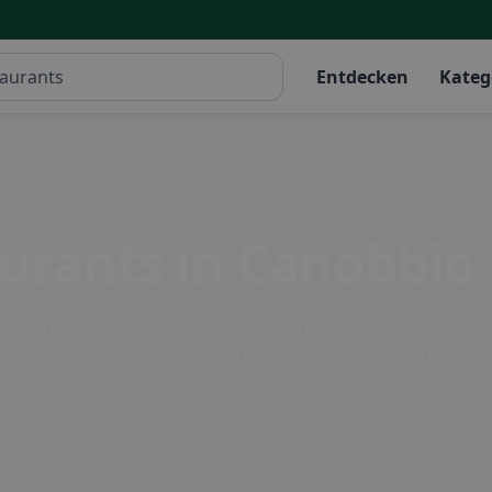
Entdecken
Kateg
aurants in Canobbio
rantszene. Von gemütlichen Cafés bis hin zu gehobenen Gour
nische Küche oder internationale Spezialitäten in einem der
 sich von der Vielfalt der gastronomischen Angebote überr