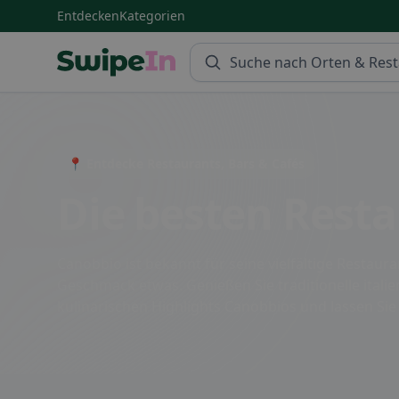
Entdecken
Kategorien
Swipein Homepage
📍 Entdecke Restaurants, Bars & Cafés
Die besten Rest
Canobbio ist bekannt für seine vielfältige Restau
Geschmack etwas. Genießen Sie traditionelle italie
kulinarischen Highlights Canobbios und lassen Sie