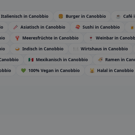
Italienisch
in Canobbio
🍔
Burger
in Canobbio
☕
Café
io
🥢
Asiatisch
in Canobbio
🍣
Sushi
in Canobbio
🍺
bio
🦞
Meeresfrüchte
in Canobbio
🍷
Weinbar
in Canobb
bio
🍛
Indisch
in Canobbio
🍽️
Wirtshaus
in Canobbio
 Canobbio
🇲🇽
Mexikanisch
in Canobbio
🍜
Ramen
in Can
obbio
💚
100% Vegan
in Canobbio
🕌
Halal
in Canobbio