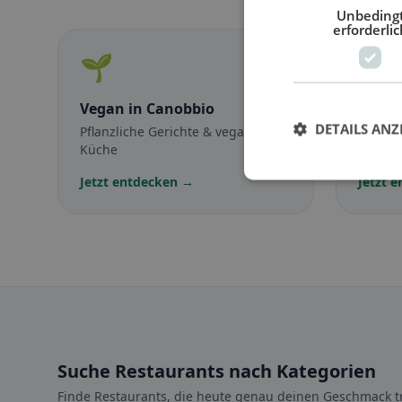
Unbeding
erforderlic
🌱
🥕
Vegan
in Canobbio
Veget
DETAILS ANZ
Pflanzliche Gerichte & vegane
Fleisch
Küche
vegetar
Jetzt entdecken →
Jetzt 
Suche Restaurants nach Kategorien
Finde Restaurants, die heute genau deinen Geschmack tr