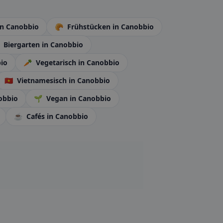
in Canobbio
🥐
Frühstücken
in Canobbio
Biergarten
in Canobbio
io
🥕
Vegetarisch
in Canobbio
🇻🇳
Vietnamesisch
in Canobbio
obbio
🌱
Vegan
in Canobbio
☕
Cafés
in Canobbio