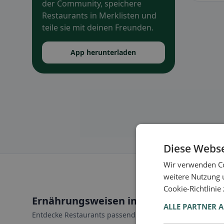
der Community, speichere
Restaurants in Merklisten und
teile sie mit deinen Freunden.
App herunterladen
Diese Webse
Wir verwenden Co
weitere Nutzung 
Cookie-Richtlinie
Ernährungsweisen in Canobbio
ALLE PARTNER 
Entdecke Restaurants passend zu deiner Ernährungswei