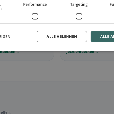
t
Performance
Targeting
Fu
h
🌾
arisch
in Canobbio
Glutenfrei
in Canobbio
EIGEN
ALLE ABLEHNEN
ALLE A
lose Gerichte &
Glutenfreie Optionen &
ische Klassiker
Community-Tipps
entdecken →
Jetzt entdecken →
effen.