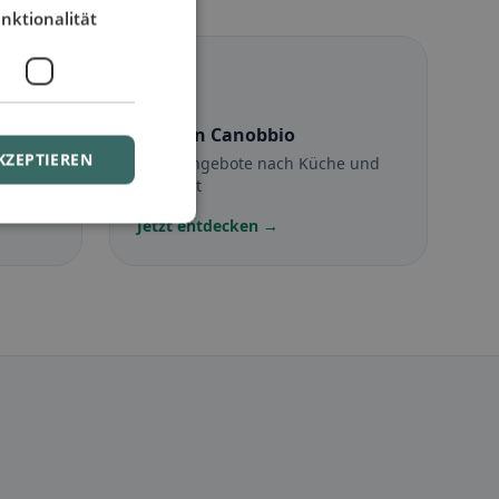
nktionalität
☪️
Halal
in Canobbio
KZEPTIEREN
Halal-Angebote nach Küche und
Standort
Jetzt entdecken →