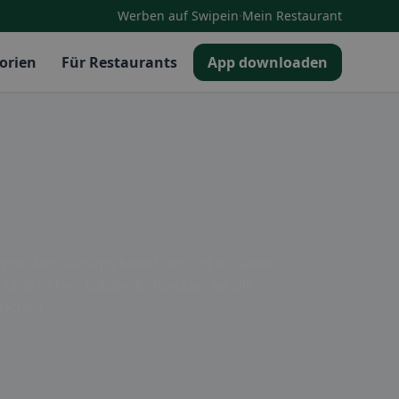
·
Werben auf Swipein
Mein Restaurant
orien
Für Restaurants
App downloaden
met-Restaurants bietet der Ort für jeden
 zahlreichen Lokale. Entdecken Sie die
aschen.