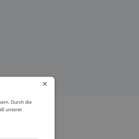
×
sern. Durch die
äß unserer