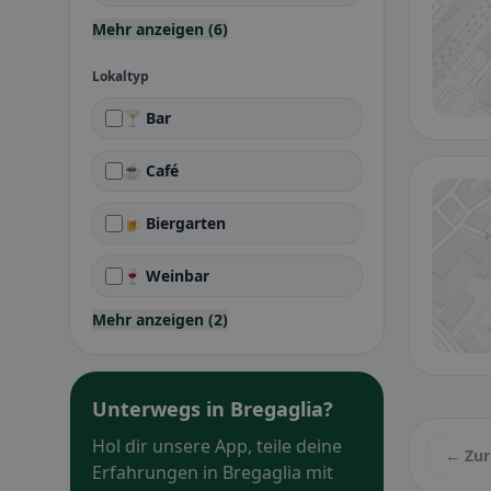
Mehr anzeigen (6)
Lokaltyp
🍸 Bar
☕ Café
🍺 Biergarten
🍷 Weinbar
Mehr anzeigen (2)
Unterwegs in Bregaglia?
Hol dir unsere App, teile deine
← Zur
Erfahrungen in Bregaglia mit