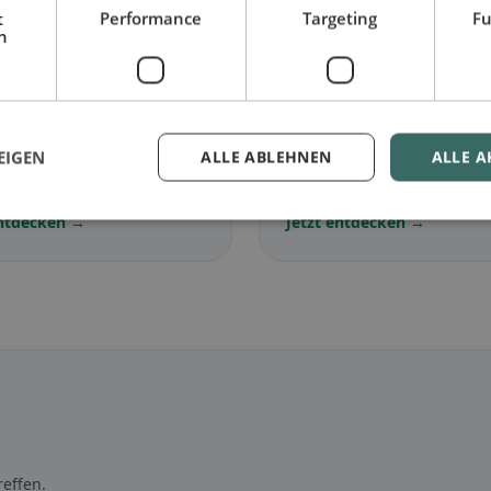
t
Performance
Targeting
Fu
h
🌾
arisch
in Bergell
Glutenfrei
in Bergell
EIGEN
ALLE ABLEHNEN
ALLE A
lose Gerichte &
Glutenfreie Optionen &
ische Klassiker
Community-Tipps
entdecken →
Jetzt entdecken →
effen.