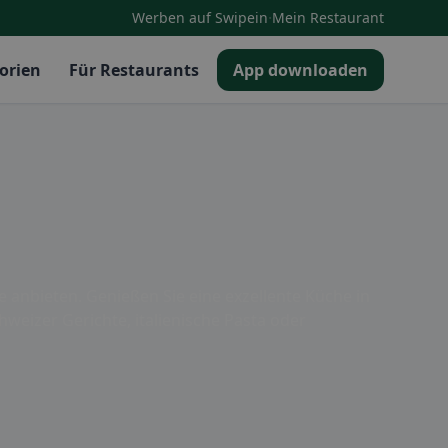
·
Werben auf Swipein
Mein Restaurant
orien
Für Restaurants
App downloaden
te anbieten. Genießen Sie eine exzellente Küche in
weizer Gerichte, italienische Pasta oder