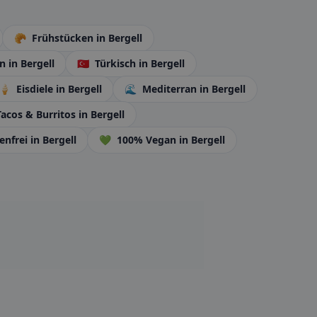
🥐
Frühstücken
in Bergell
en
in Bergell
🇹🇷
Türkisch
in Bergell
🍦
Eisdiele
in Bergell
🌊
Mediterran
in Bergell
acos & Burritos
in Bergell
enfrei
in Bergell
💚
100% Vegan
in Bergell