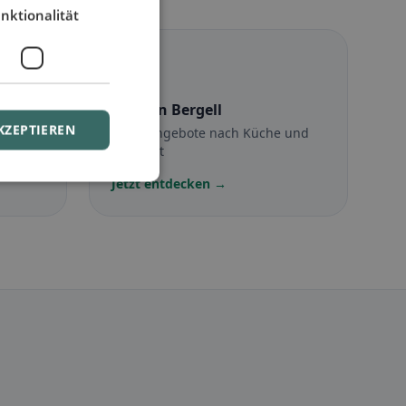
nktionalität
☪️
Halal
in Bergell
KZEPTIEREN
Halal-Angebote nach Küche und
Standort
Jetzt entdecken →