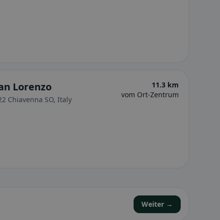
San Lorenzo
11.3 km
vom Ort-Zentrum
22 Chiavenna SO, Italy
Weiter →