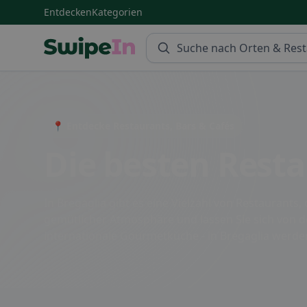
Entdecken
Kategorien
Swipein Homepage
📍 Entdecke Restaurants, Bars & Cafés
Die besten Resta
In Bregaglia gibt es eine Vielzahl von Restaurants,
gemütlicher Atmosphäre und lassen Sie sich von de
internationale Gourmetküche - in Bregaglia werde