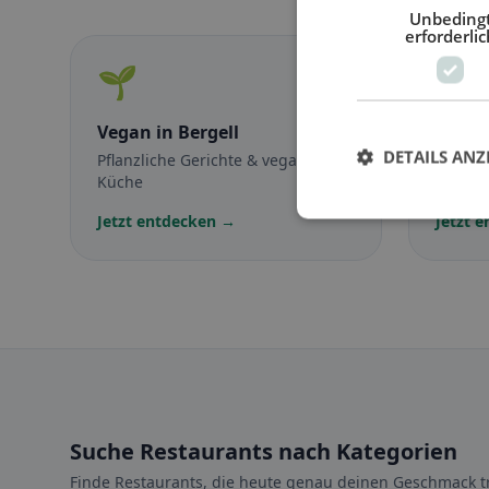
Unbeding
erforderlic
🌱
🥕
Vegan
in Bergell
Veget
DETAILS ANZ
Pflanzliche Gerichte & vegane
Fleisch
Küche
vegetar
Jetzt entdecken →
Jetzt 
Suche Restaurants nach Kategorien
Finde Restaurants, die heute genau deinen Geschmack tr