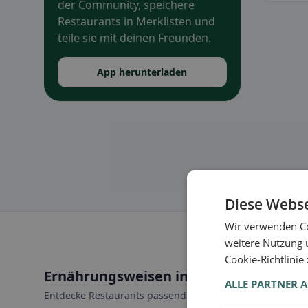
der Community, speichere
Restaurants in Merklisten und
teile sie mit deinen Freunden.
App herunterladen
Diese Webse
Wir verwenden Co
weitere Nutzung 
Cookie-Richtlinie
Ernährungsweisen in Bergell
ALLE PARTNER 
Entdecke Restaurants passend zu deiner Ernährungswei