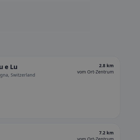
u e Lu
2.8 km
vom Ort-Zentrum
egna, Switzerland
7.2 km
vom Ort-Zentrum