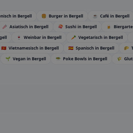
ienisch
in Bergell
🍔
Burger
in Bergell
☕
Café
in Bergell
🥢
Asiatisch
in Bergell
🍣
Sushi
in Bergell
🍺
Biergart
gell
🍷
Weinbar
in Bergell
🥕
Vegetarisch
in Bergell
🇻🇳
Vietnamesisch
in Bergell
🇪🇸
Spanisch
in Bergell
🌮
T
🌱
Vegan
in Bergell
🥗
Poke Bowls
in Bergell
🌾
Glut