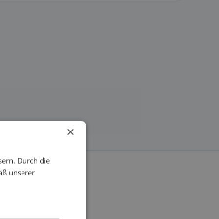
×
sern. Durch die
äß unserer