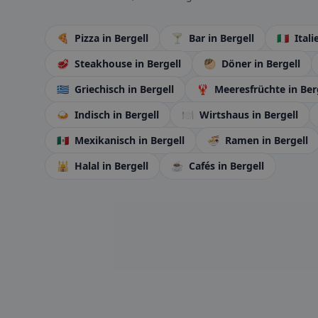
🍕
Pizza
in Bergell
🍸
Bar
in Bergell
🇮🇹
Ital
🥩
Steakhouse
in Bergell
🥙
Döner
in Bergell
🇬🇷
Griechisch
in Bergell
🦞
Meeresfrüchte
in Ber
🍛
Indisch
in Bergell
🍽️
Wirtshaus
in Bergell
🇲🇽
Mexikanisch
in Bergell
🍜
Ramen
in Bergell
🕌
Halal
in Bergell
☕
Cafés
in Bergell