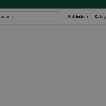
Entdecken
Kateg
urants in Bergell
 die köstliche lokale Spezialitäten und internationale Gerich
r Vielfalt der Geschmäcker verwöhnen. Ob traditionelle Sch
n Feinschmecker garantiert fündig.