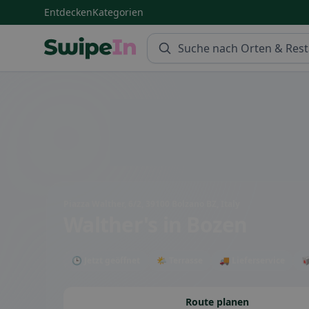
Entdecken
Kategorien
Swipein Homepage
Piazza Walther, 6/2, 39100 Bolzano BZ, Italy
Walther's
in Bozen
🕒 Jetzt geöffnet
🌤 Terrasse
🚚 Lieferservice

Route planen