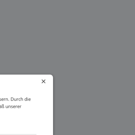
×
sern. Durch die
äß unserer