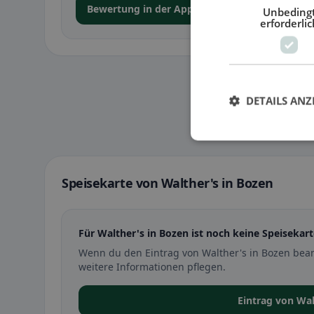
Bewertung in der App abgeben
Unbeding
erforderlic
DETAILS ANZ
Speisekarte von Walther's in Bozen
Für Walther's in Bozen ist noch keine Speisekart
Wenn du den Eintrag von Walther's in Bozen bea
weitere Informationen pflegen.
Eintrag von Wa