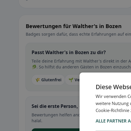
Bewertungen für Walther's in Bozen
Badges sorgen dafür, dass echte Erfahrungen auf ein
Passt Walther's in Bozen zu dir?
Teile deine Erfahrung mit Walther's direkt in de
🥬. So hilfst du anderen Gästen in Bozen einzusch
🌾 Glutenfrei
🌱 Vegan
🥕 Vegetarisch
Diese Webse
Wir verwenden Co
weitere Nutzung 
Sei die erste Person, die ihre Erfahrung teil
Cookie-Richtlinie
Bewertungen helfen anderen bei der Entscheidung 
ALLE PARTNER 
halal.