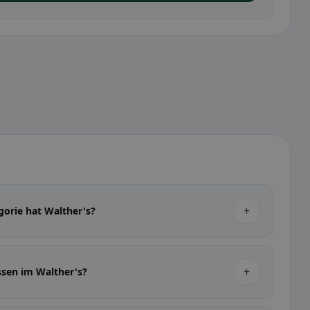
+
gorie hat Walther's?
+
ssen im Walther's?