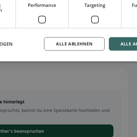
t
Performance
Targeting
Fu
h
EIGEN
ALLE ABLEHNEN
ALLE A
e hinterlegt
nspruchst, kannst du eine Speisekarte hochladen und
lther's beanspruchen