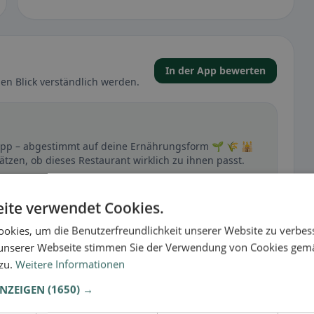
In der App bewerten
en Blick verständlich werden.
r App – abgestimmt auf deine Ernährungsform 🌱 🌾 🕌
ätzen, ob dieses Restaurant wirklich zu ihnen passt.
🕌 Halal
ite verwendet Cookies.
okies, um die Benutzerfreundlichkeit unserer Website zu verbes
unserer Webseite stimmen Sie der Verwendung von Cookies gem
t
 zu.
Weitere Informationen
– besonders bei glutenfrei, vegan, vegetarisch oder
ANZEIGEN
(1650) →