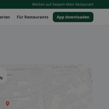
·
Werben auf Swipein
Mein Restaurant
orien
Für Restaurants
App downloaden
ly