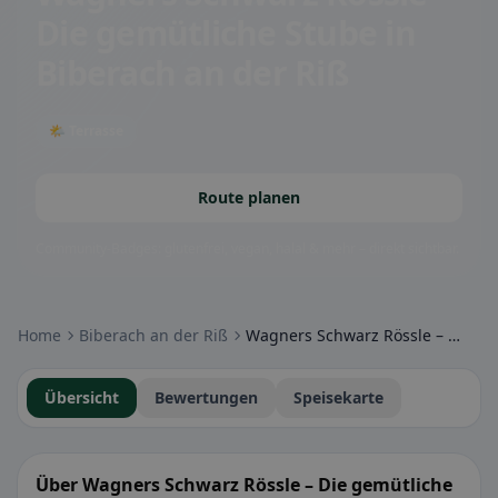
Die gemütliche Stube
in
Biberach an der Riß
🌤 Terrasse
Route planen
Community-Badges: glutenfrei, vegan, halal & mehr – direkt sichtbar.
Home
Biberach an der Riß
Wagners Schwarz Rössle – Die gemütliche Stube
Übersicht
Bewertungen
Speisekarte
Über Wagners Schwarz Rössle – Die gemütliche