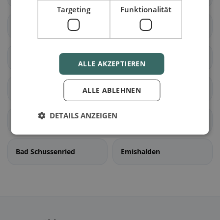
Rottum
Targeting
Funktionalität
Kanzach
Moosburg
Tiefenbach
Alleshausen
ALLE AKZEPTIEREN
Bad Buchau
Betzenweiler
ALLE ABLEHNEN
DETAILS ANZEIGEN
Oggelshausen
Seekirch
Bad Schussenried
Emishalden