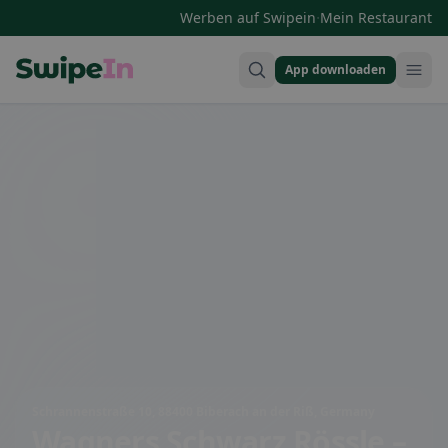
·
Werben auf Swipein
Mein Restaurant
App downloaden
Swipein Homepage
Schrannenstraße 10, 88400 Biberach an der Riß, Germany
Wagners Schwarz Rössle –