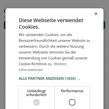
Orte in der Nähe
×
Finde den passenden Ort für deine Restaurantsuche.
Diese Webseite verwendet
Alle Orte anzeigen
Cookies.
Wir verwenden Cookies, um die
Benutzerfreundlichkeit unserer Website zu
Allmannsweiler
Bad Saulgau
verbessern. Durch die weitere Nutzung
unserer Webseite stimmen Sie der
Verwendung von Cookies gemäß unserer
Birkhof
Bahnstock
Cookie-Richtlinie zu.
Weitere
Informationen
Biberach an der Riß
scholterhaus
ALLE PARTNER ANZEIGEN
(1650) →
Erlenmoos
Unbedingt
Ochsenhausen
Performance
erforderlich
Steinhausen an der
Dürnau