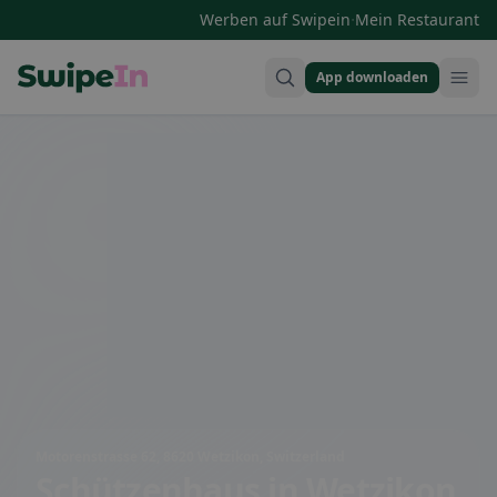
·
Werben auf Swipein
Mein Restaurant
App downloaden
Swipein Homepage
Motorenstrasse 62, 8620 Wetzikon, Switzerland
Schützenhaus
in Wetzikon