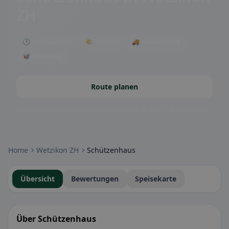
ZH
🕒 Jetzt geöffnet
🌤 Terrasse
🚚 Lieferservice
🥡 Takeaway
Route planen
Community-Badges: glutenfrei, vegan, halal & mehr – direkt sichtbar.
Home
Wetzikon ZH
Schützenhaus
Übersicht
Bewertungen
Speisekarte
Über Schützenhaus