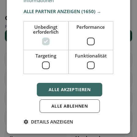
Informationen
ALLE PARTNER ANZEIGEN
(1650) →
Orte in der Nähe
Finde den passenden Ort für deine Restaurantsuche.
Unbedingt
Performance
erforderlich
Alle Orte anzeigen
Targeting
Funktionalität
Altendorf
Waltenstein
Aeugst am Albis
Affoltern am Albis
ALLE AKZEPTIEREN
Bonstetten
Hausen am Albis
ALLE ABLEHNEN
Hedingen
Kappel am Albis
DETAILS ANZEIGEN