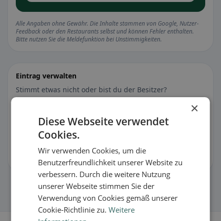
Alle Angaben ohne Gewähr. Die Inhalte stammen von Google, Nutzer-
Feedback oder den Restaurants selbst und können Fehler enthalten.
Bitte nutzen Sie die Meldefunktion bei Unstimmigkeiten.
Eintrag verwalten
Stimmt etwas nicht oder bist du der Besitzer?
×
🐛 Fehler melden
Diese Webseite verwendet
Cookies.
🏪 Eintrag kostenlos übernehmen
Wir verwenden Cookies, um die
Damit kannst du Öffnungszeiten, Speisekarte & Infos pflegen.
Benutzerfreundlichkeit unserer Website zu
verbessern. Durch die weitere Nutzung
unserer Webseite stimmen Sie der
Verwendung von Cookies gemäß unserer
Cookie-Richtlinie zu.
Weitere