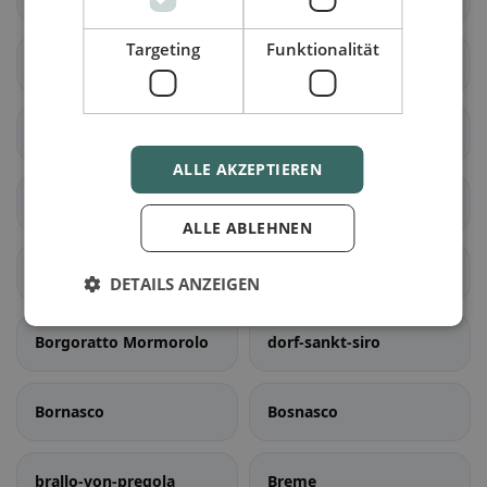
Targeting
Funktionalität
Barbianello
Bascapè
Bastida Pancarana
Battuda
ALLE AKZEPTIEREN
Belgioioso
Bereguardo
ALLE ABLEHNEN
Borgarello
dorf-priolo
DETAILS ANZEIGEN
Borgoratto Mormorolo
dorf-sankt-siro
Bornasco
Bosnasco
brallo-von-pregola
Breme