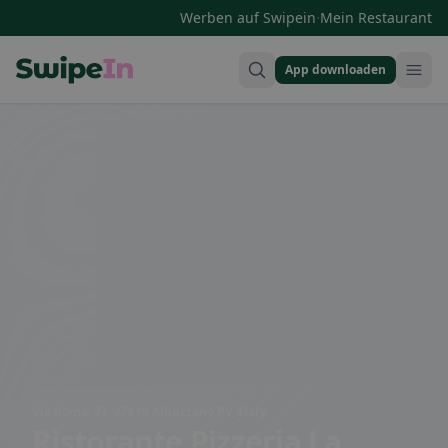
·
Werben auf Swipein
Mein Restaurant
App downloaden
Swipein Homepage
Via Roma, 27, 27010 Albuzzano PV, Italy
Ristorante Pizzeria La