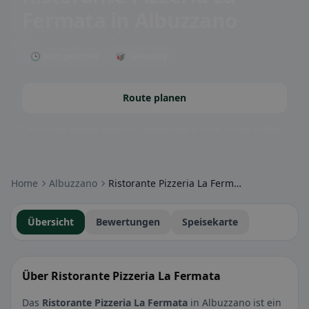
Fermata
in Albuzzano
🕒 Jetzt geöffnet
🥡 Takeaway
Route planen
Community-Badges: glutenfrei, vegan, halal & mehr – direkt sichtbar.
Home
Albuzzano
Ristorante Pizzeria La Fermata
Übersicht
Bewertungen
Speisekarte
Über Ristorante Pizzeria La Fermata
Das
Ristorante Pizzeria La Fermata
in Albuzzano ist ein