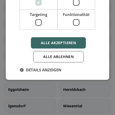
Minderleinsmühle
Neunkirchen am Brand
Targeting
Funktionalität
Effeltrich
Langensendelbach
Poxdorf
Obertrubach
ALLE AKZEPTIEREN
Forchheim
ALLE ABLEHNEN
Ebermannstadt
DETAILS ANZEIGEN
Gräfenberg
Gößweinstein
Eggolsheim
Heroldsbach
Igensdorf
Wiesenttal