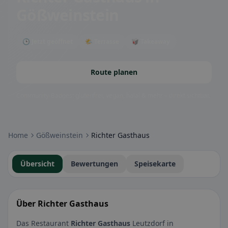
Gößweinstein
🕒 Jetzt geöffnet
🌤 Terrasse
🥡 Takeaway
Route planen
Community-Badges: glutenfrei, vegan, halal & mehr – direkt sichtbar.
Home
Gößweinstein
Richter Gasthaus
Übersicht
Bewertungen
Speisekarte
Über Richter Gasthaus
Das Restaurant
Richter Gasthaus
Leutzdorf in