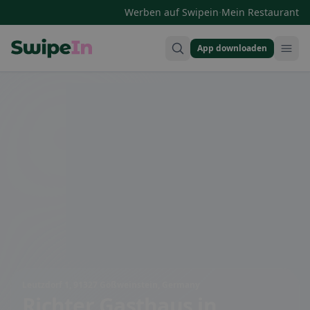
·
Werben auf Swipein
Mein Restaurant
App downloaden
Swipein Homepage
Leutzdorf 1, 91327 Gößweinstein, Germany
Richter Gasthaus
in