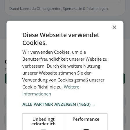
Damit kannst du Öffnungszeiten, Speisekarte & Infos pflegen.
×
Diese Webseite verwendet
Cookies.
Wir verwenden Cookies, um die
Benutzerfreundlichkeit unserer Website zu
Orte in der Nähe
verbessern. Durch die weitere Nutzung
Finde den passenden Ort für deine Restaurantsuche.
unserer Webseite stimmen Sie der
Alle Orte anzeigen
Verwendung von Cookies gemäß unserer
Cookie-Richtlinie zu.
Weitere
Informationen
Dormitz
Gabermühle
ALLE PARTNER ANZEIGEN
(1650) →
Unbedingt
Performance
Hetzles
Kleinsendelbach
erforderlich