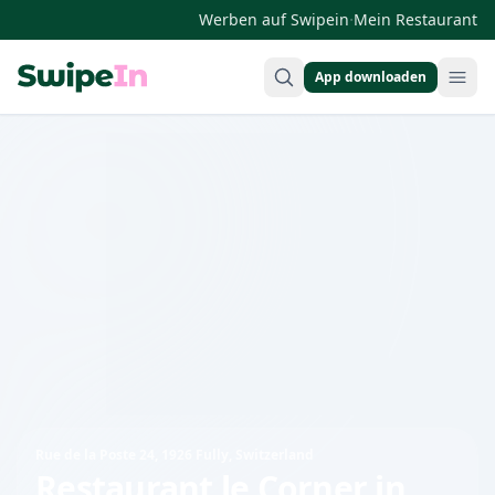
·
Werben auf Swipein
Mein Restaurant
App downloaden
Swipein Homepage
Rue de la Poste 24, 1926 Fully, Switzerland
Restaurant le Corner
in