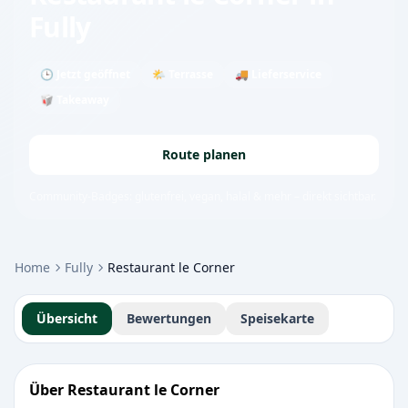
Fully
🕒 Jetzt geöffnet
🌤 Terrasse
🚚 Lieferservice
🥡 Takeaway
Route planen
Community-Badges: glutenfrei, vegan, halal & mehr – direkt sichtbar.
Home
Fully
Restaurant le Corner
Übersicht
Bewertungen
Speisekarte
Über Restaurant le Corner