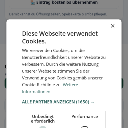
🏪 Eintrag kostenlos übernehmen
Damit kannst du Öffnungszeiten, Speisekarte & Infos pflegen.
×
Diese Webseite verwendet
Cookies.
Wir verwenden Cookies, um die
Benutzerfreundlichkeit unserer Website zu
verbessern. Durch die weitere Nutzung
Orte in der Nähe
unserer Webseite stimmen Sie der
Finde den passenden Ort für deine Restaurantsuche.
Verwendung von Cookies gemäß unserer
Alle Orte anzeigen
Cookie-Richtlinie zu.
Weitere
Informationen
ALLE PARTNER ANZEIGEN
(1650) →
Châtillon (FR)
Cugy (FR)
Unbedingt
Performance
erforderlich
Fétigny
Gletterens