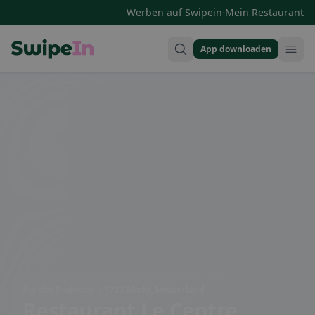
·
Werben auf Swipein
Mein Restaurant
App downloaden
Swipein Homepage
Rte des Pralettes 1, 1723 Marly, Switzerland
Restaurant Le Centre