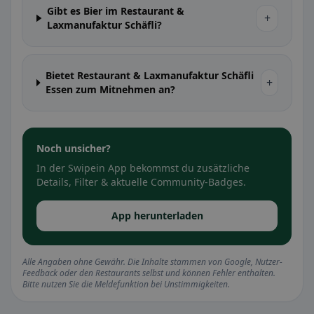
Gibt es Bier im Restaurant &
+
Laxmanufaktur Schäfli?
Bietet Restaurant & Laxmanufaktur Schäfli
+
Essen zum Mitnehmen an?
Noch unsicher?
In der Swipein App bekommst du zusätzliche
Details, Filter & aktuelle Community-Badges.
App herunterladen
Alle Angaben ohne Gewähr. Die Inhalte stammen von Google, Nutzer-
Feedback oder den Restaurants selbst und können Fehler enthalten.
Bitte nutzen Sie die Meldefunktion bei Unstimmigkeiten.