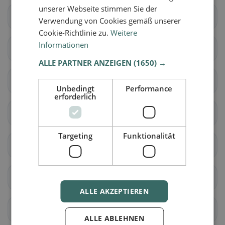
unserer Webseite stimmen Sie der
Baar
Cham
Verwendung von Cookies gemäß unserer
Cookie-Richtlinie zu.
Weitere
Informationen
Hünenberg
Menzingen
ALLE PARTNER ANZEIGEN
(1650) →
Neuheim
Oberägeri
Unbedingt
Performance
erforderlich
Risch
Steinhausen
Targeting
Funktionalität
Unterägeri
Walchwil
Zug
allenwinden
ALLE AKZEPTIEREN
Edlibach
Finstersee
ALLE ABLEHNEN