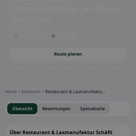
Laxmanufaktur Schäfli
in
Neuheim
🕒 Jetzt geöffnet
🥡 Takeaway
Route planen
Community-Badges: glutenfrei, vegan, halal & mehr – direkt sichtbar.
Home
Neuheim
Restaurant & Laxmanufaktur Schäfli
Übersicht
Bewertungen
Speisekarte
Über Restaurant & Laxmanufaktur Schäfli