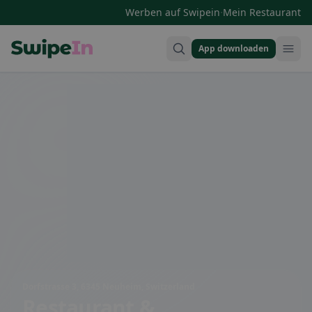
·
Werben auf Swipein
Mein Restaurant
App downloaden
Swipein Homepage
Dorfstrasse 3, 6345 Neuheim, Switzerland
Restaurant &