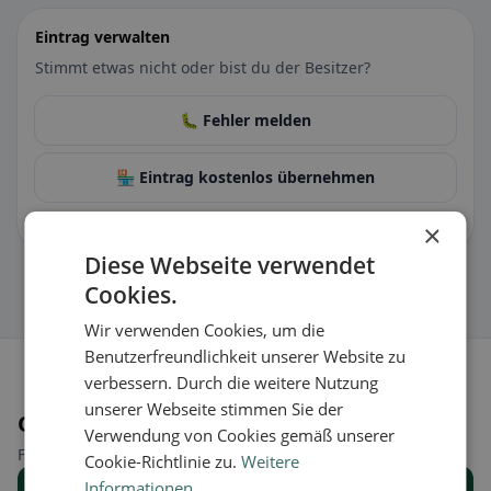
Eintrag verwalten
Stimmt etwas nicht oder bist du der Besitzer?
🐛 Fehler melden
🏪 Eintrag kostenlos übernehmen
Damit kannst du Öffnungszeiten, Speisekarte & Infos pflegen.
×
Diese Webseite verwendet
Cookies.
Wir verwenden Cookies, um die
Benutzerfreundlichkeit unserer Website zu
verbessern. Durch die weitere Nutzung
unserer Webseite stimmen Sie der
Orte in der Nähe
Verwendung von Cookies gemäß unserer
Finde den passenden Ort für deine Restaurantsuche.
Cookie-Richtlinie zu.
Weitere
Informationen
Alle Orte anzeigen