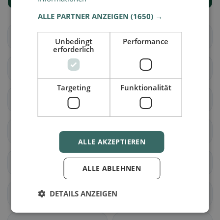
ALLE PARTNER ANZEIGEN
(1650) →
Boécourt
Bourrignon
Unbedingt
Performance
erforderlich
Châtillon (JU)
Courchapoix
Targeting
Funktionalität
Courrendlin
Courroux
Courtételle
Delsberg
ALLE AKZEPTIEREN
Develier
Ederswiler
ALLE ABLEHNEN
DETAILS ANZEIGEN
Mervelier
Mettembert