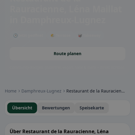
Rauracienne, Léna Maillat
in Damphreux-Lugnez
🕒 Jetzt geöffnet
🌤 Terrasse
🥡 Takeaway
Route planen
Community-Badges: glutenfrei, vegan, halal & mehr – direkt sichtbar.
Home
Damphreux-Lugnez
Restaurant de la Rauracienne, Léna Maillat
Übersicht
Bewertungen
Speisekarte
Über Restaurant de la Rauracienne, Léna