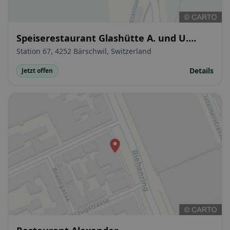
Speiserestaurant Glashütte A. und U.
Hänggi
Station 67, 4252 Bärschwil, Switzerland
Details
Jetzt offen