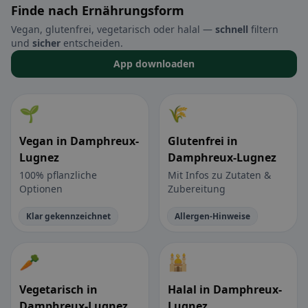
Finde nach Ernährungsform
Vegan, glutenfrei, vegetarisch oder halal —
schnell
filtern
und
sicher
entscheiden.
App downloaden
🌱
🌾
Vegan in Damphreux-
Glutenfrei in
Lugnez
Damphreux-Lugnez
100% pflanzliche
Mit Infos zu Zutaten &
Optionen
Zubereitung
Klar gekennzeichnet
Allergen-Hinweise
🥕
🕌
Vegetarisch in
Halal in Damphreux-
Damphreux-Lugnez
Lugnez