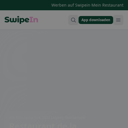
·
Werben auf Swipein
Mein Restaurant
App downloaden
Swipein Homepage
Rte Principale 24A, 2933 Lugnez, Switzerland
Restaurant de la