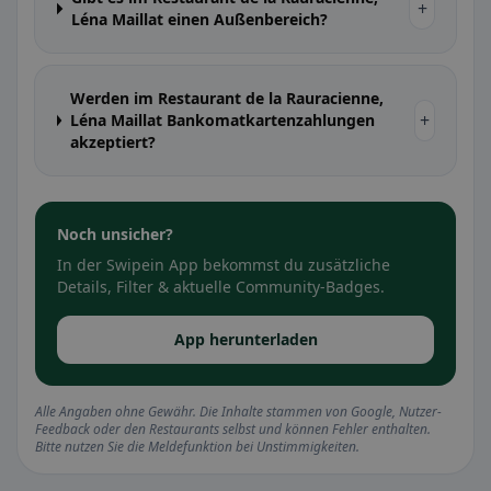
+
Léna Maillat einen Außenbereich?
Werden im Restaurant de la Rauracienne,
+
Léna Maillat Bankomatkartenzahlungen
akzeptiert?
Noch unsicher?
In der Swipein App bekommst du zusätzliche
Details, Filter & aktuelle Community-Badges.
App herunterladen
Alle Angaben ohne Gewähr. Die Inhalte stammen von Google, Nutzer-
Feedback oder den Restaurants selbst und können Fehler enthalten.
Bitte nutzen Sie die Meldefunktion bei Unstimmigkeiten.