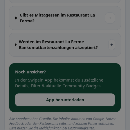
Gibt es Mittagessen im Restaurant La
+
Ferme?
Werden im Restaurant La Ferme
+
Bankomatkartenzahlungen akzeptiert?
Noch unsicher?
In der Swipein App bekommst du zusätzliche
Details, Filter & aktuelle Community-Badges.
App herunterladen
Alle Angaben ohne Gewähr. Die Inhalte stammen von Google, Nutzer-
Feedback oder den Restaurants selbst und können Fehler enthalten.
Bitte nutzen Sie die Meldefunktion bei Unstimmigkeiten.