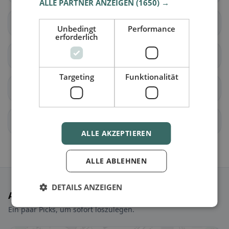
ALLE PARTNER ANZEIGEN
(1650) →
Villeneuve (VD)
Yvorne
Unbedingt
Performance
erforderlich
Aubonne
Ballens
Targeting
Funktionalität
Berolle
Bière
Bougy-Villars
Féchy
ALLE AKZEPTIEREN
ALLE ABLEHNEN
DETAILS ANZEIGEN
Ausgewählte Restaurants
Ein paar Picks, um sofort loszulegen.