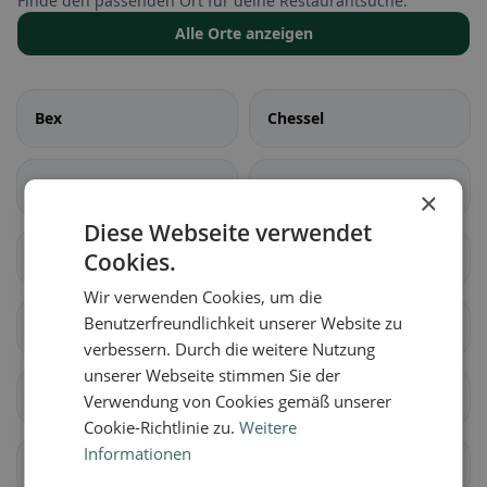
Finde den passenden Ort für deine Restaurantsuche.
Alle Orte anzeigen
Bex
Chessel
Corbeyrier
Gryon
×
Diese Webseite verwendet
Cookies.
Lavey-Morcles
Leysin
Wir verwenden Cookies, um die
Benutzerfreundlichkeit unserer Website zu
Noville
Ollon
verbessern. Durch die weitere Nutzung
unserer Webseite stimmen Sie der
Ormont-Dessous
Ormont-Dessus
Verwendung von Cookies gemäß unserer
Cookie-Richtlinie zu.
Weitere
Informationen
Rennaz
Roche (VD)