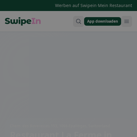
·
Werben auf Swipein
Mein Restaurant
App downloaden
Swipein Homepage
Chem. des Boveresses 153, 1066 Epalinges, Switzerland
Restaurant La Ferme
in