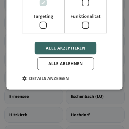
Doppleschwand
Entlebuch
Targeting
Funktionalität
Hasle (LU)
Romoos
Schüpfheim
Werthenstein
ALLE AKZEPTIEREN
Escholzmatt-Marbach
Aesch (LU)
ALLE ABLEHNEN
Ballwil
Emmen
DETAILS ANZEIGEN
Ermensee
Eschenbach (LU)
Hitzkirch
Hochdorf