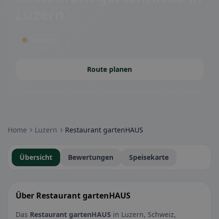
Luzern
🌤 Terrasse
Route planen
Community-Badges: glutenfrei, vegan, halal & mehr – direkt sichtbar.
Home
Luzern
Restaurant gartenHAUS
Übersicht
Bewertungen
Speisekarte
Über Restaurant gartenHAUS
Das
Restaurant gartenHAUS
in Luzern, Schweiz,