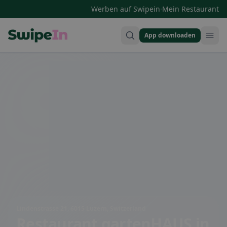
·
Werben auf Swipein
Mein Restaurant
App downloaden
Swipein Homepage
Lindenstrasse 21, 6015 Luzern, Switzerland
Restaurant gartenHAUS
in