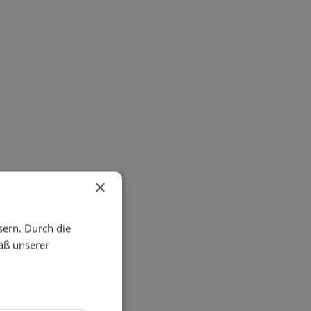
×
sern. Durch die
äß unserer