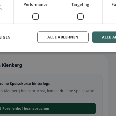
t
Performance
Targeting
Fu
h
EIGEN
ALLE ABLEHNEN
ALLE A
n Kienberg
keine Speisekarte hinterlegt
in Kienberg beanspruchst, kannst du eine Speisekarte
t Forellenhof beanspruchen