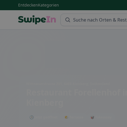
Entdecken
Kategorien
Swipein Homepage
Wittnauerstrasse 201, 4468 Kienberg, Switzerland
Restaurant Forellenhof
i
Kienberg
🕒 Jetzt geöffnet
🌤 Terrasse
🥡 Takeaway