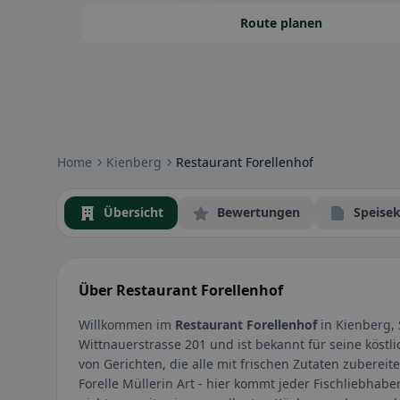
Route planen
Community-Badges: glutenfrei, vegan, halal & mehr – direkt sich
Home
Kienberg
Restaurant Forellenhof
Übersicht
Bewertungen
Speisek
Über Restaurant Forellenhof
Willkommen im
Restaurant Forellenhof
in Kienberg, 
Wittnauerstrasse 201 und ist bekannt für seine köstli
von Gerichten, die alle mit frischen Zutaten zubereite
Forelle Müllerin Art - hier kommt jeder Fischliebhabe