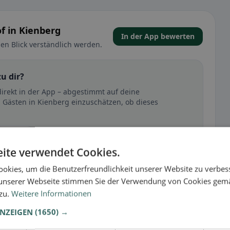
f in Kienberg
In der App bewerten
en Blick verständlich werden.
u dir?
direkt in der App – abgestimmt auf deine
 Gästen in Kienberg einzuschätzen, ob dieses
🕌 Halal
ite verwendet Cookies.
okies, um die Benutzerfreundlichkeit unserer Website zu verbes
t
unserer Webseite stimmen Sie der Verwendung von Cookies gem
 zu.
Weitere Informationen
– besonders bei glutenfrei, vegan, vegetarisch oder
ANZEIGEN
(1650) →