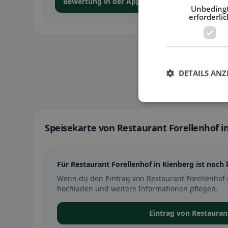
Bewertung in der App abgeben
Unbeding
erforderlic
DETAILS ANZ
Speisekarte von Restaurant Forellenhof i
Für Restaurant Forellenhof in Kienberg ist noch 
Wenn du den Eintrag von Restaurant Forellenhof 
hochladen und weitere Informationen pflegen.
Eintrag von Restauran