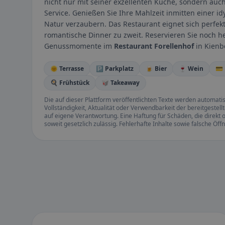
nicht nur mit seiner exzellenten Küche, sondern au
Service. Genießen Sie Ihre Mahlzeit inmitten einer i
Natur verzaubern. Das Restaurant eignet sich perfek
romantische Dinner zu zweit. Reservieren Sie noch h
Genussmomente im
Restaurant Forellenhof
in Kienb
🌞 Terrasse
🅿️ Parkplatz
🍺 Bier
🍷 Wein
💳
🍳 Frühstück
🥡 Takeaway
Die auf dieser Plattform veröffentlichten Texte werden automatisie
Vollständigkeit, Aktualität oder Verwendbarkeit der bereitgeste
auf eigene Verantwortung. Eine Haftung für Schäden, die direkt o
soweit gesetzlich zulässig. Fehlerhafte Inhalte sowie falsche Ö