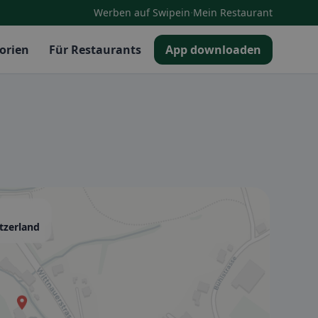
·
Werben auf Swipein
Mein Restaurant
orien
Für Restaurants
App downloaden
tzerland