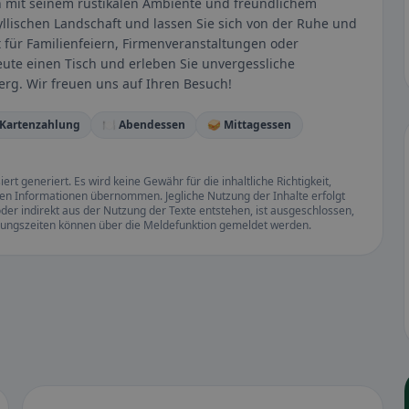
ch mit seinem rustikalen Ambiente und freundlichem
dyllischen Landschaft und lassen Sie sich von der Ruhe und
t für Familienfeiern, Firmenveranstaltungen oder
eute einen Tisch und erleben Sie unvergessliche
erg. Wir freuen uns auf Ihren Besuch!
 Kartenzahlung
🍽️ Abendessen
🥪 Mittagessen
rt generiert. Es wird keine Gewähr für die inhaltliche Richtigkeit,
llten Informationen übernommen. Jegliche Nutzung der Inhalte erfolgt
der indirekt aus der Nutzung der Texte entstehen, ist ausgeschlossen,
ffnungszeiten können über die Meldefunktion gemeldet werden.