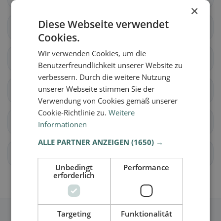
×
Diese Webseite verwendet
Cornaux
Cressier (NE)
Cookies.
Wir verwenden Cookies, um die
Enges
Hauterive (NE)
Benutzerfreundlichkeit unserer Website zu
verbessern. Durch die weitere Nutzung
unserer Webseite stimmen Sie der
Landern
Lignières
Verwendung von Cookies gemäß unserer
Cookie-Richtlinie zu.
Weitere
Neuenburg
Saint-Blaise
Informationen
ALLE PARTNER ANZEIGEN
(1650) →
La Tène
Val-de-Ruz
Unbedingt
Performance
erforderlich
Targeting
Funktionalität