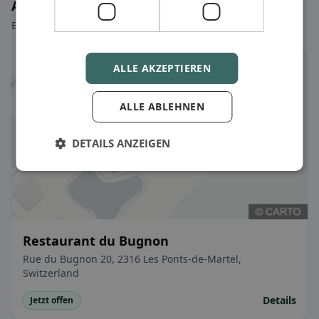
Ausgewählte Restaurants
Ein paar Picks, um sofort loszulegen.
ALLE AKZEPTIEREN
ALLE ABLEHNEN
DETAILS ANZEIGEN
Restaurant du Bugnon
Rue du Bugnon 20, 2316 Les Ponts-de-Martel,
Switzerland
Details
Jetzt offen