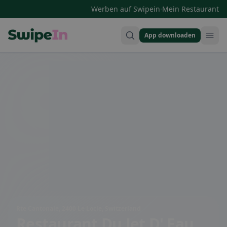
·
Werben auf Swipein
Mein Restaurant
App downloaden
Swipein Homepage
Rte Cantonale, 2400 Le Locle, Switzerland
Restaurant Du Jet D' Eau