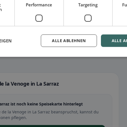
t
Performance
Targeting
Fu
h
EIGEN
ALLE ABLEHNEN
ALLE A
de la Venoge in La Sarraz
arraz ist noch keine Speisekarte hinterlegt
 de la Venoge in La Sarraz beanspruchst, kannst du
ionen pflegen.