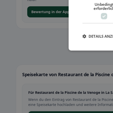
Unbeding
erforderlic
Bewertung in der App abgeben
DETAILS ANZ
Speisekarte von Restaurant de la Piscine 
Für Restaurant de la Piscine de la Venoge in La S
Wenn du den Eintrag von Restaurant de la Piscine
eine Speisekarte hochladen und weitere Informat