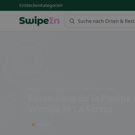
Entdecken
Kategorien
Swipein Homepage
Rte de la Piscine 20A, 1315 La Sarraz, Switzerland
Restaurant de la Piscine 
Venoge
in La Sarraz
🌤 Terrasse