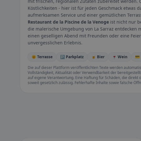
mit frischen, regionalen Zutaten zubereitet werden. 
Köstlichkeiten - hier ist für jeden Geschmack etwas
aufmerksamen Service und einer gemütlichen Terrass
Restaurant de la Piscine de la Venoge
ist nicht nur b
die malerische Umgebung von La Sarraz entdecken m
einen geselligen Abend mit Freunden oder eine Feier 
unvergesslichen Erlebnis.
🌞 Terrasse
🅿️ Parkplatz
🍺 Bier
🍷 Wein
💳
Die auf dieser Plattform veröffentlichten Texte werden automatisie
Vollständigkeit, Aktualität oder Verwendbarkeit der bereitgeste
auf eigene Verantwortung. Eine Haftung für Schäden, die direkt o
soweit gesetzlich zulässig. Fehlerhafte Inhalte sowie falsche Ö