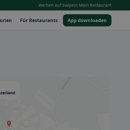
·
Werben auf Swipein
Mein Restaurant
orien
Für Restaurants
App downloaden
tzerland