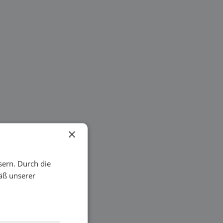
×
sern. Durch die
äß unserer