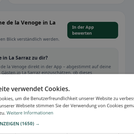
ne de la Venoge in La
In der App
bewerten
en Blick verständlich werden.
 in La Sarraz zu dir?
e de la Venoge direkt in der App – abgestimmt auf deine
 Gästen in La Sarraz einzuschätzen, ob dieses
ite verwendet Cookies.
🕌 Halal
okies, um die Benutzerfreundlichkeit unserer Website zu verbes
unserer Webseite stimmen Sie der Verwendung von Cookies gem
 zu.
Weitere Informationen
t
ANZEIGEN
(1650) →
– besonders bei glutenfrei, vegan, vegetarisch oder