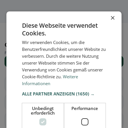
×
Diese Webseite verwendet
Cookies.
Wir verwenden Cookies, um die
Orte in der Nähe
Benutzerfreundlichkeit unserer Website zu
Finde den passenden Ort für deine Restaurantsuche.
verbessern. Durch die weitere Nutzung
Alle Orte anzeigen
unserer Webseite stimmen Sie der
Verwendung von Cookies gemäß unserer
Cookie-Richtlinie zu.
Weitere
Informationen
Brig-Glis
Eggerberg
ALLE PARTNER ANZEIGEN
(1650) →
Naters
Ried-Brig
Unbedingt
Performance
erforderlich
Simplon
Termen