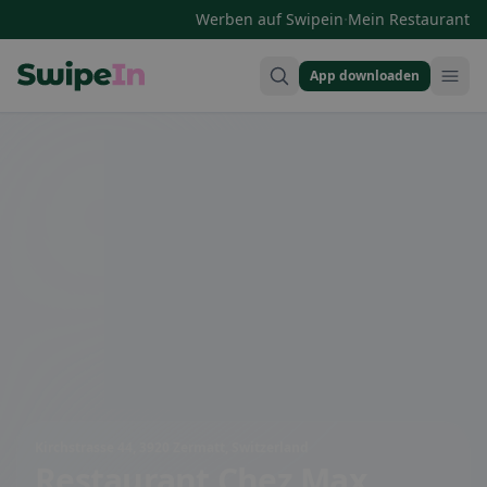
·
Werben auf Swipein
Mein Restaurant
App downloaden
Swipein Homepage
Kirchstrasse 44, 3920 Zermatt, Switzerland
Restaurant Chez Max