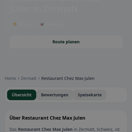
Julen
in Zermatt
🌤 Terrasse
🥡 Takeaway
Route planen
Community-Badges: glutenfrei, vegan, halal & mehr – direkt sichtbar.
Home
Zermatt
Restaurant Chez Max Julen
Übersicht
Bewertungen
Speisekarte
Über Restaurant Chez Max Julen
Das
Restaurant Chez Max Julen
in Zermatt, Schweiz, ist