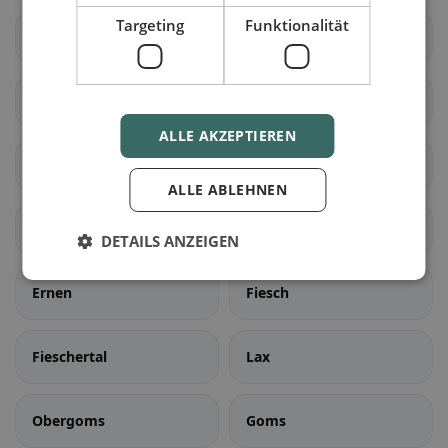
Targeting
Funktionalität
Zwischbergen
Ardon
Liddes
Orsières
ALLE AKZEPTIEREN
Sembrancher
Val de Bagnes
ALLE ABLEHNEN
Bellwald
Binn
DETAILS ANZEIGEN
Ernen
Fiesch
Fieschertal
Lax
Obergoms
Goms