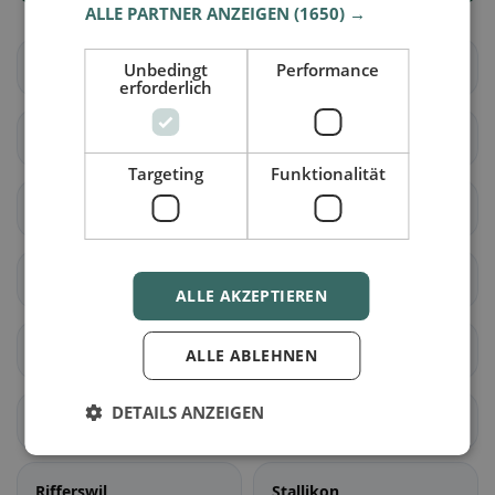
ALLE PARTNER ANZEIGEN
(1650) →
Altendorf
Waltenstein
Unbedingt
Performance
erforderlich
Aeugst am Albis
Affoltern am Albis
Targeting
Funktionalität
Bonstetten
Hausen am Albis
Hedingen
Kappel am Albis
ALLE AKZEPTIEREN
Knonau
Maschwanden
ALLE ABLEHNEN
DETAILS ANZEIGEN
Mettmenstetten
Obfelden
Rifferswil
Stallikon