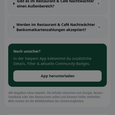
Gibt es im Restaurant & Café Nachtwächter
+
einen Außenbereich?
Werden im Restaurant & Café Nachtwächter
+
Bankomatkartenzahlungen akzeptiert?
Noch unsicher?
In der Swipein App bekommst du zusätzliche
Details, Filter & aktuelle Community-Badges.
App herunterladen
Alle Angaben ohne Gewähr. Die Inhalte stammen von Google, Nutzer-
Feedback oder den Restaurants selbst und können Fehler enthalten.
Bitte nutzen Sie die Meldefunktion bei Unstimmigkeiten.