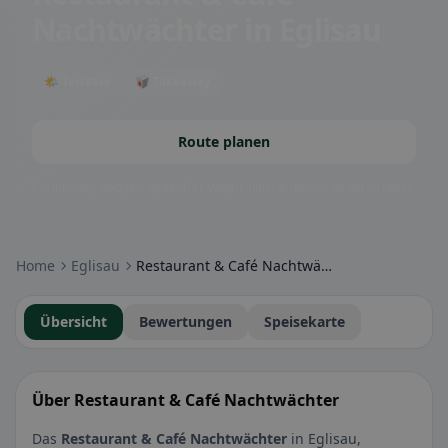
Nachtwächter
in Eglisau
🌤 Terrasse
🥡 Takeaway
Route planen
Community-Badges: glutenfrei, vegan, halal & mehr – direkt sichtbar.
Home
Eglisau
Restaurant & Café Nachtwächter
Übersicht
Bewertungen
Speisekarte
Über Restaurant & Café Nachtwächter
Das
Restaurant & Café Nachtwächter
in Eglisau,