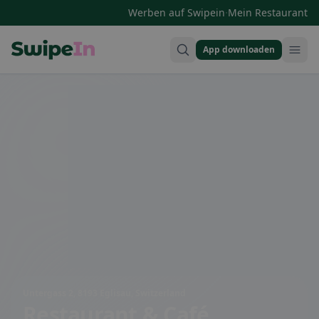
·
Werben auf Swipein
Mein Restaurant
App downloaden
Swipein Homepage
Untergass 2, 8193 Eglisau, Switzerland
Restaurant & Café