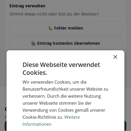
Eintrag verwalten
Stimmt etwas nicht oder bist du der Besitzer?
🐛 Fehler melden
🏪 Eintrag kostenlos übernehmen
×
Damit kannst du Öffnungszeiten, Speisekarte & Infos pflegen.
Diese Webseite verwendet
Cookies.
Wir verwenden Cookies, um die
Benutzerfreundlichkeit unserer Website zu
verbessern. Durch die weitere Nutzung
unserer Webseite stimmen Sie der
Orte in der Nähe
Verwendung von Cookies gemäß unserer
Cookie-Richtlinie zu.
Weitere
Finde den passenden Ort für deine Restaurantsuche.
Informationen
Alle Orte anzeigen