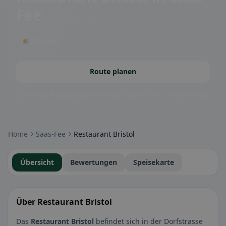
Fee
🌤 Terrasse
Route planen
Community-Badges: glutenfrei, vegan, halal & mehr – direkt sichtbar.
Home
Saas-Fee
Restaurant Bristol
Übersicht
Bewertungen
Speisekarte
Über Restaurant Bristol
Das
Restaurant Bristol
befindet sich in der Dorfstrasse