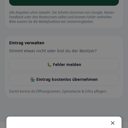
Alle Angaben ohne Gewähr. Die Inhalte stammen von Google, Nutzer-
Feedback oder den Restaurants selbst und können Fehler enthalten.
Bitte nutzen Sie die Meldefunktion bei Unstimmigkeiten.
Eintrag verwalten
Stimmt etwas nicht oder bist du der Besitzer?
🐛 Fehler melden
🏪 Eintrag kostenlos übernehmen
Damit kannst du Öffnungszeiten, Speisekarte & Infos pflegen.
×