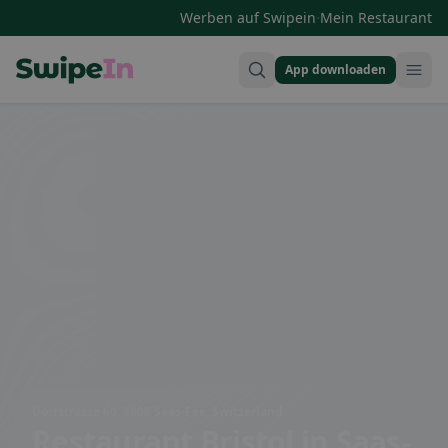
·
Werben auf Swipein
Mein Restaurant
App downloaden
Swipein Homepage
Dorfstrasse 60, 3906 Saas-Fee, Switzerland
Restaurant Bristol
in Saas-