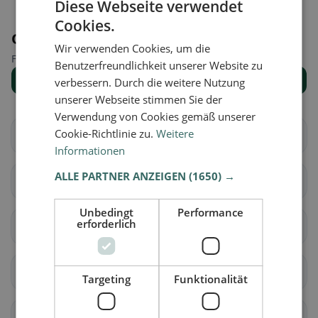
Diese Webseite verwendet
Cookies.
Orte in der Nähe
Wir verwenden Cookies, um die
Finde den passenden Ort für deine Restaurantsuche.
Benutzerfreundlichkeit unserer Website zu
Alle Orte anzeigen
verbessern. Durch die weitere Nutzung
unserer Webseite stimmen Sie der
Verwendung von Cookies gemäß unserer
Cookie-Richtlinie zu.
Weitere
Brig-Glis
Eggerberg
Informationen
ALLE PARTNER ANZEIGEN
(1650) →
Naters
Ried-Brig
Unbedingt
Performance
erforderlich
Simplon
Termen
Zwischbergen
Ardon
Targeting
Funktionalität
Liddes
Orsières