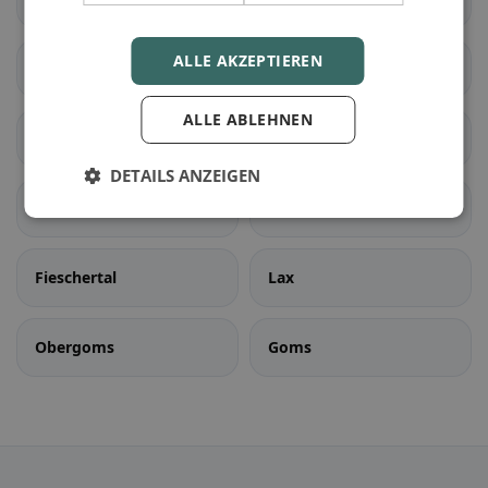
ALLE AKZEPTIEREN
Sembrancher
Val de Bagnes
ALLE ABLEHNEN
Bellwald
Binn
DETAILS ANZEIGEN
Ernen
Fiesch
Fieschertal
Lax
Obergoms
Goms