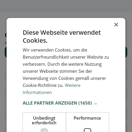
×
Diese Webseite verwendet
Orte in der Nähe
Cookies.
Finde den passenden Ort für deine Restaurantsuche.
Wir verwenden Cookies, um die
Alle Orte anzeigen
Benutzerfreundlichkeit unserer Website zu
verbessern. Durch die weitere Nutzung
unserer Webseite stimmen Sie der
Aarberg
Bargen (BE)
Verwendung von Cookies gemäß unserer
Cookie-Richtlinie zu.
Weitere
Informationen
Grossaffoltern
Kallnach
ALLE PARTNER ANZEIGEN
(1650) →
Kappelen
Lyss
Unbedingt
Performance
erforderlich
Meikirch
Radelfingen