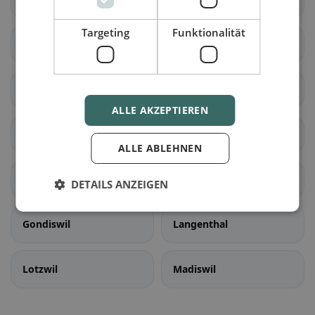
Targeting
Funktionalität
Rapperswil (BE)
Schüpfen
Seedorf (BE)
Aarwangen
ALLE AKZEPTIEREN
Auswil
Bannwil
ALLE ABLEHNEN
Bleienbach
Busswil bei Melchnau
DETAILS ANZEIGEN
Gondiswil
Langenthal
Lotzwil
Madiswil