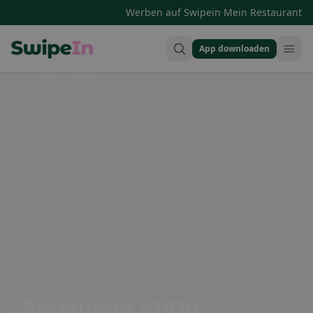
·
Werben auf Swipein
Mein Restaurant
App downloaden
Swipein Homepage
Dorfstrasse 53, 3818 Grindelwald, Switzerland
Restaurant «1910 ·