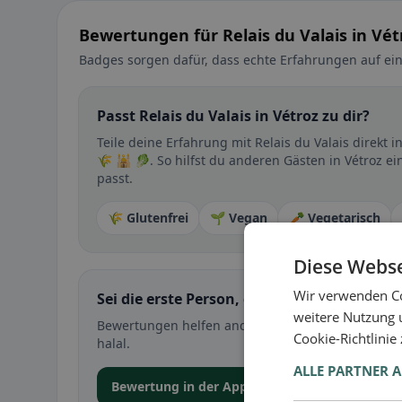
Bewertungen für Relais du Valais in Vét
Badges sorgen dafür, dass echte Erfahrungen auf ein
Passt Relais du Valais in Vétroz zu dir?
Teile deine Erfahrung mit Relais du Valais direkt
🌾 🕌 🥬. So hilfst du anderen Gästen in Vétroz e
passt.
🌾 Glutenfrei
🌱 Vegan
🥕 Vegetarisch
Diese Webse
Wir verwenden Co
Sei die erste Person, die ihre Erfahrung teil
weitere Nutzung 
Bewertungen helfen anderen bei der Entscheidung 
Cookie-Richtlinie
halal.
ALLE PARTNER 
Bewertung in der App abgeben