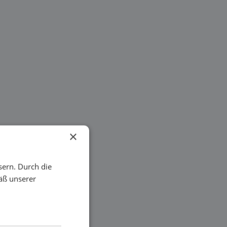
×
sern. Durch die
äß unserer