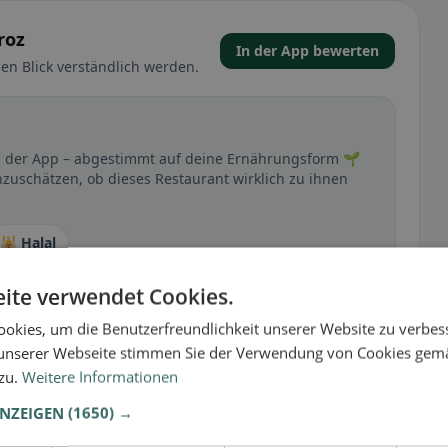
roz
In der App bewerten
en Blick verständlich werden.
 in der App – abgestimmt auf deine Ernährungsform 🌱
inzuschätzen, ob dieses Restaurant wirklich zu ihnen
🕌 Halal
ite verwendet Cookies.
okies, um die Benutzerfreundlichkeit unserer Website zu verbes
t
unserer Webseite stimmen Sie der Verwendung von Cookies gem
– besonders bei glutenfrei, vegan, vegetarisch oder
 zu.
Weitere Informationen
ANZEIGEN
(1650) →