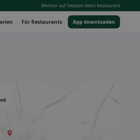
·
Werben auf Swipein
Mein Restaurant
orien
Für Restaurants
App downloaden
and