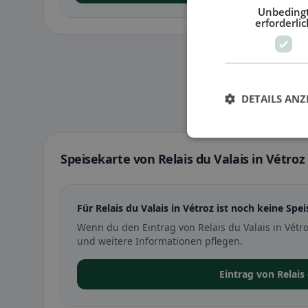
Unbeding
erforderlic
DETAILS ANZ
Speisekarte von Relais du Valais in Vétroz
Für Relais du Valais in Vétroz ist noch keine Spe
Wenn du den Eintrag von Relais du Valais in Vétr
und weitere Informationen pflegen.
Eintrag von Relais