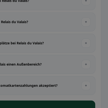
+
 Relais du Valais?
+
 Relais du Valais?
+
lätze bei Relais du Valais?
+
alais einen Außenbereich?
+
nkomatkartenzahlungen akzeptiert?