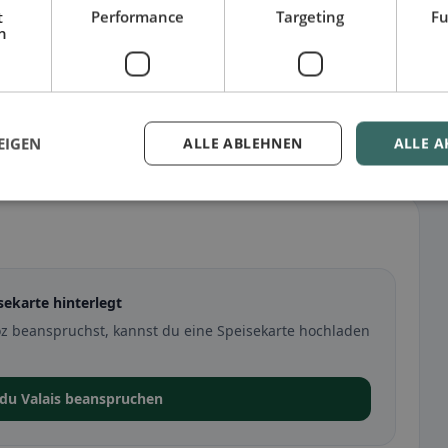
t
Performance
Targeting
Fu
h
EIGEN
ALLE ABLEHNEN
ALLE A
isekarte hinterlegt
oz beanspruchst, kannst du eine Speisekarte hochladen
 du Valais beanspruchen