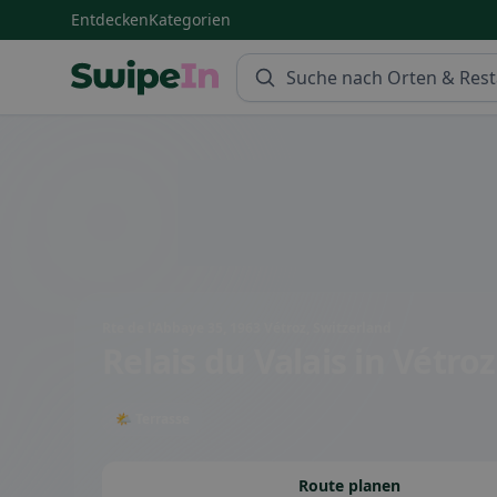
Entdecken
Kategorien
Swipein Homepage
Rte de l'Abbaye 35, 1963 Vétroz, Switzerland
Relais du Valais
in Vétroz
🌤 Terrasse
Route planen