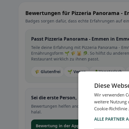
Bewertungen für Pizzeria Panorama -
Badges sorgen dafür, dass echte Erfahrungen auf ein
Passt Pizzeria Panorama - Emmen in Emme
Teile deine Erfahrung mit Pizzeria Panorama - Em
Ernährungsform 🌱 🌾 🕌 🥬. So hilfst du andere
Restaurant wirklich zu ihnen passt.
🌾 Glutenfrei
🌱 Vegan
🥕 Vegetarisch
Diese Webse
Wir verwenden Co
Sei die erste Person, die ihre Erfahrung teil
weitere Nutzung 
Bewertungen helfen anderen bei der Entscheidung 
Cookie-Richtlinie
halal.
ALLE PARTNER 
Bewertung in der App abgeben