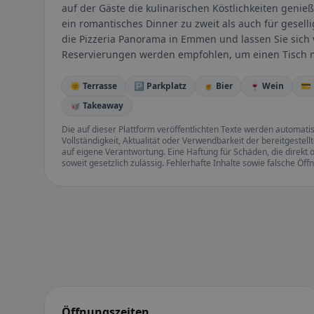
auf der Gäste die kulinarischen Köstlichkeiten genie
ein romantisches Dinner zu zweit als auch für gesel
die Pizzeria Panorama in Emmen und lassen Sie sich v
Reservierungen werden empfohlen, um einen Tisch mi
🌞 Terrasse
🅿️ Parkplatz
🍺 Bier
🍷 Wein
💳
🥡 Takeaway
Die auf dieser Plattform veröffentlichten Texte werden automatisie
Vollständigkeit, Aktualität oder Verwendbarkeit der bereitgeste
auf eigene Verantwortung. Eine Haftung für Schäden, die direkt o
soweit gesetzlich zulässig. Fehlerhafte Inhalte sowie falsche Ö
Öffnungszeiten