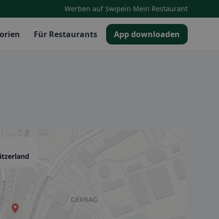
·
Werben auf Swipein
Mein Restaurant
orien
Für Restaurants
App downloaden
itzerland