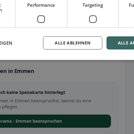
t
Performance
Targeting
Fu
h
EIGEN
ALLE ABLEHNEN
ALLE A
mmen in Emmen
h keine Speisekarte hinterlegt
mmen in Emmen beanspruchst, kannst du eine
 pflegen.
anorama - Emmen beanspruchen