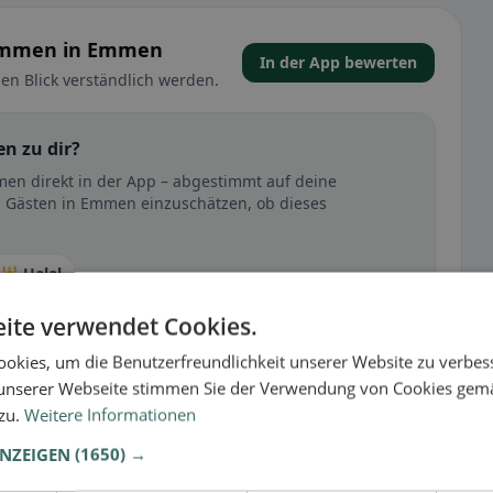
 Emmen in Emmen
In der App bewerten
en Blick verständlich werden.
n zu dir?
men direkt in der App – abgestimmt auf deine
n Gästen in Emmen einzuschätzen, ob dieses
🕌 Halal
ite verwendet Cookies.
okies, um die Benutzerfreundlichkeit unserer Website zu verbes
t
unserer Webseite stimmen Sie der Verwendung von Cookies gem
– besonders bei glutenfrei, vegan, vegetarisch oder
 zu.
Weitere Informationen
ANZEIGEN
(1650) →