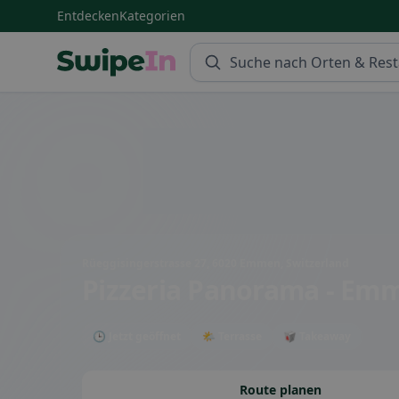
Entdecken
Kategorien
Swipein Homepage
Rüeggisingerstrasse 27, 6020 Emmen, Switzerland
Pizzeria Panorama - Em
🕒 Jetzt geöffnet
🌤 Terrasse
🥡 Takeaway
Route planen