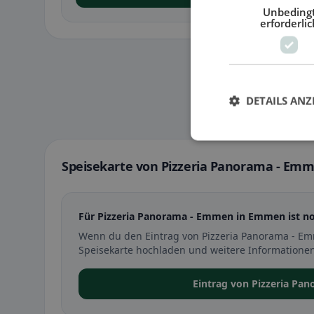
Unbeding
erforderlic
DETAILS ANZ
Speisekarte von Pizzeria Panorama - E
Für Pizzeria Panorama - Emmen in Emmen ist noc
Wenn du den Eintrag von Pizzeria Panorama - E
Speisekarte hochladen und weitere Informationen
Eintrag von Pizzeria P