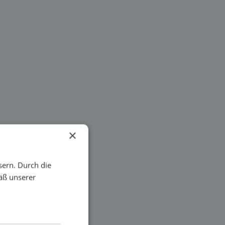
×
sern. Durch die
äß unserer