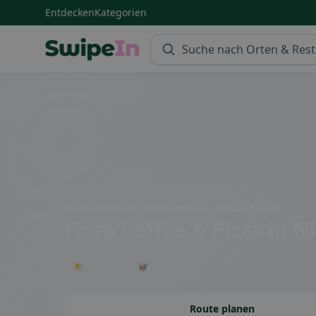
Entdecken
Kategorien
Swipein Homepage
Quellenstraße 27, 7302 Gemeinde Nikitsch, Austria
Fiora Coffee & Pizza
in N
🌤 Terrasse
🥡 Takeaway
Route planen