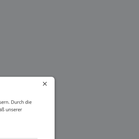
×
sern. Durch die
äß unserer