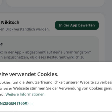
 Nikitsch
In der App bewerten
en Blick verständlich werden.
r?
rekt in der App – abgestimmt auf deine Ernährungsform
ch einzuschätzen, ob dieses Restaurant wirklich zu
ite verwendet Cookies.
🕌 Halal
okies, um die Benutzerfreundlichkeit unserer Website zu verbes
unserer Webseite stimmen Sie der Verwendung von Cookies gem
 zu.
Weitere Informationen
t
ANZEIGEN
(1650) →
– besonders bei glutenfrei, vegan, vegetarisch oder