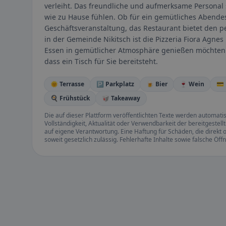
verleiht. Das freundliche und aufmerksame Personal so
wie zu Hause fühlen. Ob für ein gemütliches Abendes
Geschäftsveranstaltung, das Restaurant bietet den p
in der Gemeinde Nikitsch ist die Pizzeria Fiora Agnes 
Essen in gemütlicher Atmosphäre genießen möchten.
dass ein Tisch für Sie bereitsteht.
🌞 Terrasse
🅿️ Parkplatz
🍺 Bier
🍷 Wein
💳
🍳 Frühstück
🥡 Takeaway
Die auf dieser Plattform veröffentlichten Texte werden automatisie
Vollständigkeit, Aktualität oder Verwendbarkeit der bereitgeste
auf eigene Verantwortung. Eine Haftung für Schäden, die direkt o
soweit gesetzlich zulässig. Fehlerhafte Inhalte sowie falsche Ö