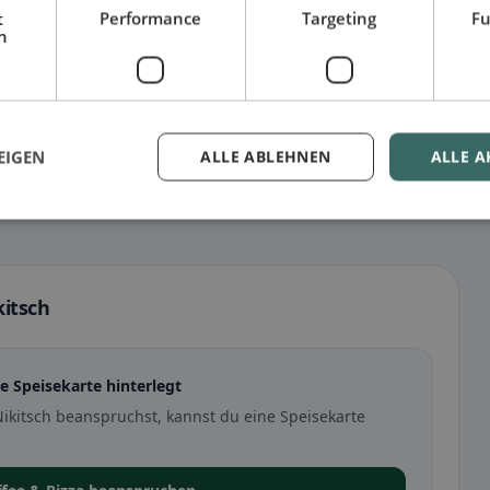
t
Performance
Targeting
Fu
h
EIGEN
ALLE ABLEHNEN
ALLE A
kitsch
ne Speisekarte hinterlegt
Nikitsch beanspruchst, kannst du eine Speisekarte