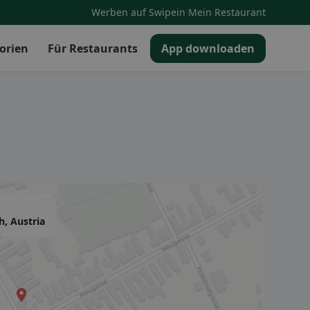
·
Werben auf Swipein
Mein Restaurant
orien
Für Restaurants
App downloaden
h, Austria