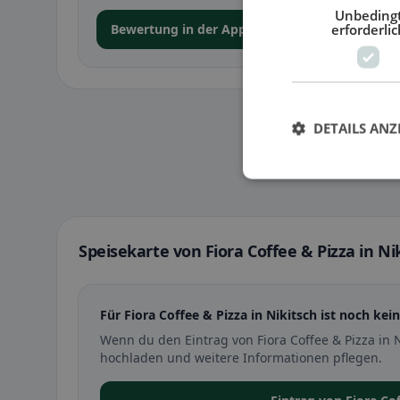
Unbeding
erforderlic
Bewertung in der App abgeben
DETAILS ANZ
Speisekarte von Fiora Coffee & Pizza in Ni
Für Fiora Coffee & Pizza in Nikitsch ist noch kei
Wenn du den Eintrag von Fiora Coffee & Pizza in 
hochladen und weitere Informationen pflegen.