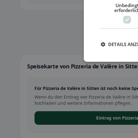
Unbeding
erforderlic
DETAILS ANZ
Speisekarte von Pizzeria de Valère in Sitt
Für Pizzeria de Valère in Sitten ist noch keine Sp
Wenn du den Eintrag von Pizzeria de Valère in Si
hochladen und weitere Informationen pflegen.
Eintrag von Pizzeri