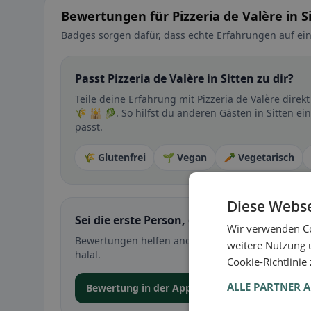
Bewertungen für Pizzeria de Valère in S
Badges sorgen dafür, dass echte Erfahrungen auf ein
Passt Pizzeria de Valère in Sitten zu dir?
Teile deine Erfahrung mit Pizzeria de Valère dire
🌾 🕌 🥬. So hilfst du anderen Gästen in Sitten ei
passt.
🌾 Glutenfrei
🌱 Vegan
🥕 Vegetarisch
Diese Webse
Sei die erste Person, die ihre Erfahrung teil
Wir verwenden Co
Bewertungen helfen anderen bei der Entscheidung 
weitere Nutzung 
halal.
Cookie-Richtlinie
ALLE PARTNER 
Bewertung in der App abgeben