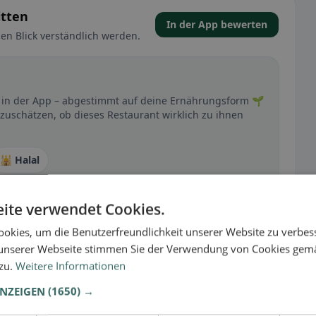
itten
In der App bewerten
en Blick verständlich werden.
kt in der App – abgestimmt auf deine Ernährungsform 🌱
nzuschätzen, ob dieses Restaurant wirklich zu ihnen
🕌 Halal
ite verwendet Cookies.
t
okies, um die Benutzerfreundlichkeit unserer Website zu verbes
– besonders bei glutenfrei, vegan, vegetarisch oder
unserer Webseite stimmen Sie der Verwendung von Cookies gem
 zu.
Weitere Informationen
ANZEIGEN
(1650) →