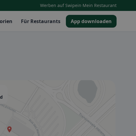
·
Werben auf Swipein
Mein Restaurant
orien
Für Restaurants
App downloaden
nd