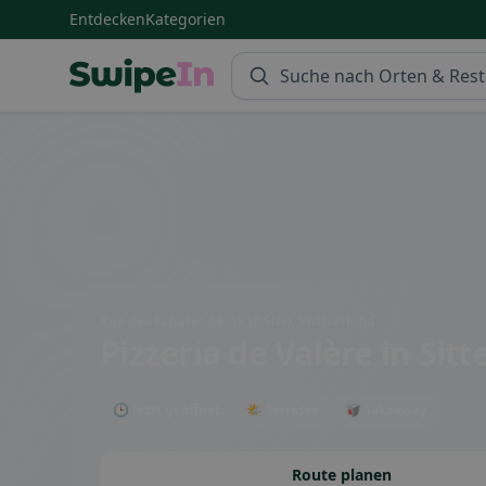
Entdecken
Kategorien
Swipein Homepage
Rue des Echutes 40, 1950 Sion, Switzerland
Pizzeria de Valère
in Sitt
🕒 Jetzt geöffnet
🌤 Terrasse
🥡 Takeaway
Route planen