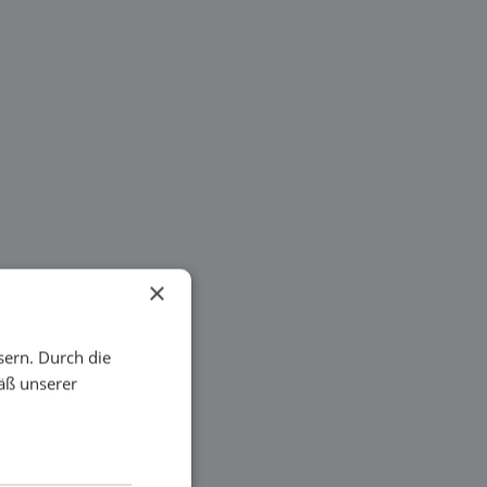
×
sern. Durch die
äß unserer