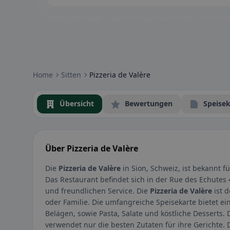
Community-Badges: glutenfrei, vegan, halal & mehr – direkt sich
Home
Sitten
Pizzeria de Valère
Übersicht
Bewertungen
Speisek
Über Pizzeria de Valère
Die
Pizzeria de Valère
in Sion, Schweiz, ist bekannt fü
Das Restaurant befindet sich in der Rue des Echutes
und freundlichen Service. Die
Pizzeria de Valère
ist 
oder Familie. Die umfangreiche Speisekarte bietet ei
Belägen, sowie Pasta, Salate und köstliche Desserts.
verwendet nur die besten Zutaten für ihre Gerichte. 