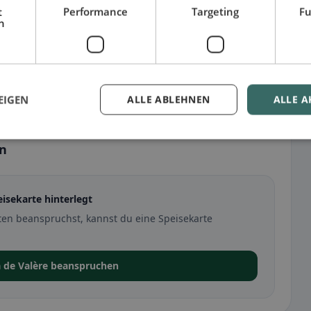
t
Performance
Targeting
Fu
h
EIGEN
ALLE ABLEHNEN
ALLE A
en
eisekarte hinterlegt
tten beanspruchst, kannst du eine Speisekarte
a de Valère beanspruchen