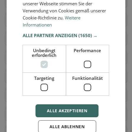
Lumino
Sant'Antonino
unserer Webseite stimmen Sie der
Verwendung von Cookies gemäß unserer
Cookie-Richtlinie zu.
Weitere
Acquarossa
Blenio
Informationen
ALLE PARTNER ANZEIGEN
(1650) →
Serravalle
Airolo
Unbedingt
Performance
erforderlich
Bedretto
Bodio
Dalpe
Faido
Targeting
Funktionalität
Giornico
Personico
ALLE AKZEPTIEREN
Pollegio
Prato (Leventina)
ALLE ABLEHNEN