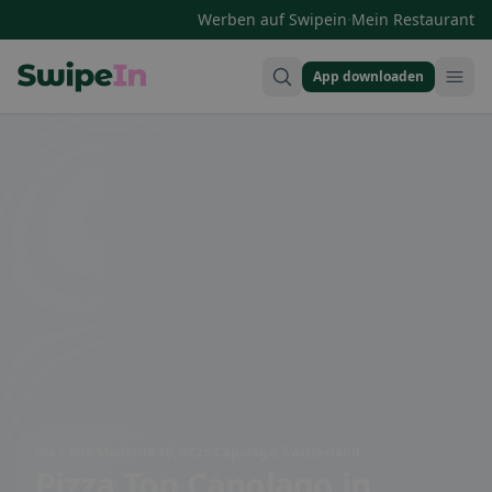
·
Werben auf Swipein
Mein Restaurant
App downloaden
Swipein Homepage
Via Carlo Maderno 16, 6825 Capolago, Switzerland
Pizza Top Capolago
in