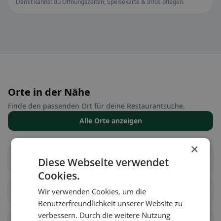
Damit kannst du Öffnungszeiten, Speisekarte & Infos pflegen.
Orte in der Nähe
Finde den passenden Ort für deine Restaurantsuche.
Alle Orte anzeigen
×
Arbedo-Castione
Bellinzona
Diese Webseite verwendet
Cookies.
Cadenazzo
Isone
Wir verwenden Cookies, um die
Benutzerfreundlichkeit unserer Website zu
verbessern. Durch die weitere Nutzung