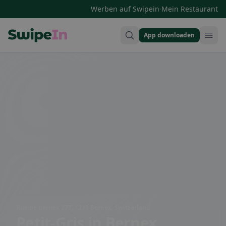
·
Werben auf Swipein
Mein Restaurant
App downloaden
Swipein Homepage
Rue de Bernex 277, 1233 Bernex, Switzerland
Petit-Gris
in Bernex