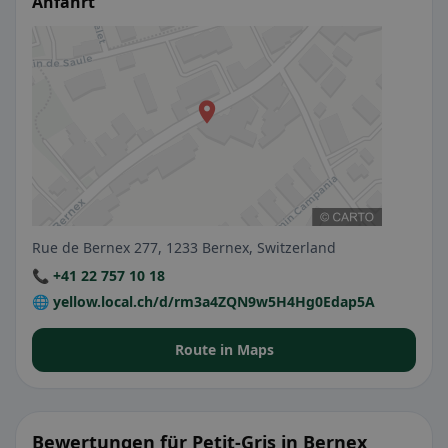
Anfahrt
Rue de Bernex 277, 1233 Bernex, Switzerland
📞 +41 22 757 10 18
🌐 yellow.local.ch/d/rm3a4ZQN9w5H4Hg0Edap5A
Route in Maps
Bewertungen für Petit-Gris in Bernex