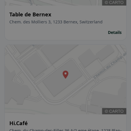
Table de Bernex
Chem. des Molliers 3, 1233 Bernex, Switzerland
Details
Hi.Café
Chem. du Champ-des-Filles 36 A/2 eme étage, 1228 Plan-