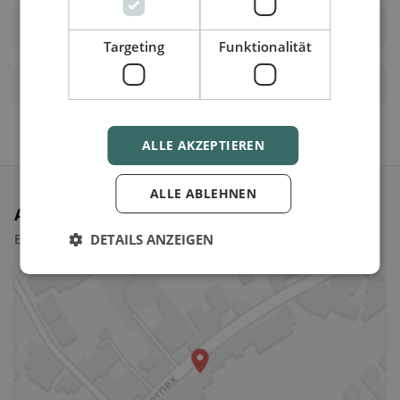
Cologny
Confignon
Targeting
Funktionalität
Corsier (GE)
Dardagny
ALLE AKZEPTIEREN
ALLE ABLEHNEN
Ausgewählte Restaurants
Ein paar Picks, um sofort loszulegen.
DETAILS ANZEIGEN