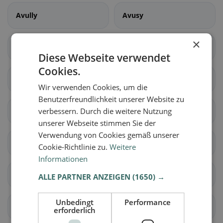
Avully
Avusy
×
Bardonnex
Bellevue
Diese Webseite verwendet
Cookies.
Bernex
Carouge (GE)
Wir verwenden Cookies, um die
Benutzerfreundlichkeit unserer Website zu
Cartigny
verbessern. Durch die weitere Nutzung
Céligny
unserer Webseite stimmen Sie der
Verwendung von Cookies gemäß unserer
Chancy
Chêne-Bougeries
Cookie-Richtlinie zu.
Weitere
Informationen
Chêne-Bourg
Choulex
ALLE PARTNER ANZEIGEN
(1650) →
Unbedingt
Performance
Collex-Bossy
Collonge-Bellerive
erforderlich