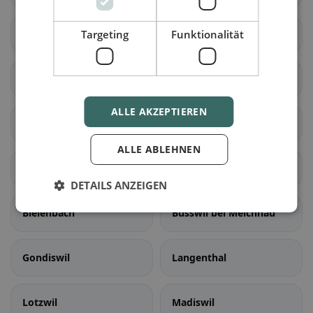
Meikirch
Targeting
Funktionalität
Radelfingen
Rapperswil (BE)
Schüpfen
ALLE AKZEPTIEREN
Seedorf (BE)
Aarwangen
ALLE ABLEHNEN
Auswil
Bannwil
DETAILS ANZEIGEN
Bleienbach
Busswil bei Melchnau
Gondiswil
Langenthal
Lotzwil
Madiswil