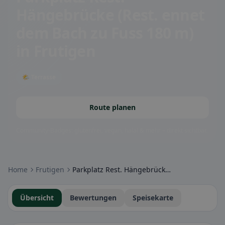
Hängebrücke (Rest. ennet
dem Bach zu Fuss 180 m)
in Frutigen
🌤 Terrasse
Route planen
Community-Badges: glutenfrei, vegan, halal & mehr – direkt sichtbar.
Home
Frutigen
Parkplatz Rest. Hängebrücke (Rest. ennet dem Bach zu Fuss 180 m)
Übersicht
Bewertungen
Speisekarte