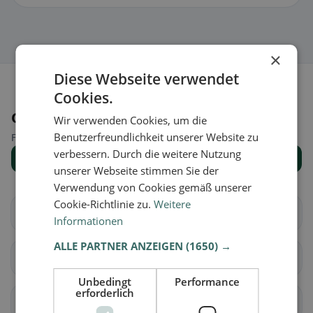
×
Diese Webseite verwendet
Cookies.
Orte in der Nähe
Wir verwenden Cookies, um die
Benutzerfreundlichkeit unserer Website zu
Finde den passenden Ort für deine Restaurantsuche.
verbessern. Durch die weitere Nutzung
Alle Orte anzeigen
unserer Webseite stimmen Sie der
Verwendung von Cookies gemäß unserer
Cookie-Richtlinie zu.
Weitere
Aarberg
Bargen (BE)
Informationen
ALLE PARTNER ANZEIGEN
(1650) →
Grossaffoltern
Kallnach
Unbedingt
Performance
erforderlich
Kappelen
Lyss