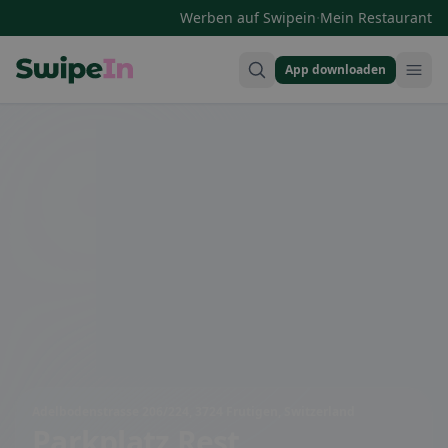
·
Werben auf Swipein
Mein Restaurant
App downloaden
Swipein Homepage
Adelbodenstrasse 206/224, 3724 Frutigen, Switzerland
Parkplatz Rest.