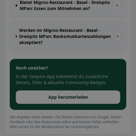
Bietet Migros-Restaurant - Basel - Dreispitz
+
MParc Essen zum Mitnehmen an?
Werden im Migros-Restaurant - Basel -
+
Dreispitz MParc Bankomatkartenzahlungen
akzeptiert?
Noch unsicher?
In der Swipein App bekommst du zusätzliche
Details, Filter & aktuelle Community-Badges.
App herunterladen
Alle Angaben ohne Gewähr. Die Inhalte stammen von Google, Nutzer-
Feedback oder den Restaurants selbst und können Fehler enthalten.
Bitte nutzen Sie die Meldefunktion bei Unstimmigkeiten.