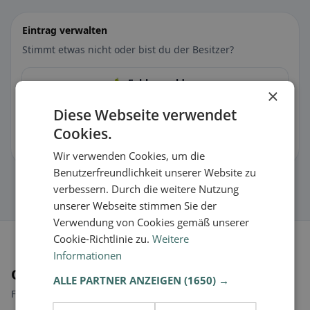
Eintrag verwalten
Stimmt etwas nicht oder bist du der Besitzer?
🐛 Fehler melden
×
Diese Webseite verwendet
🏪 Eintrag kostenlos übernehmen
Cookies.
Damit kannst du Öffnungszeiten, Speisekarte & Infos pflegen.
Wir verwenden Cookies, um die
Benutzerfreundlichkeit unserer Website zu
verbessern. Durch die weitere Nutzung
unserer Webseite stimmen Sie der
Verwendung von Cookies gemäß unserer
Cookie-Richtlinie zu.
Weitere
Informationen
Orte in der Nähe
ALLE PARTNER ANZEIGEN
(1650) →
Finde den passenden Ort für deine Restaurantsuche.