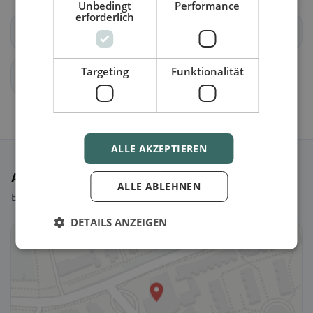
Unbedingt
Performance
erforderlich
Basel
bettingen-bs
Targeting
Funktionalität
riehen-bs
ALLE AKZEPTIEREN
Ausgewählte Restaurants
ALLE ABLEHNEN
Ein paar Picks, um sofort loszulegen.
DETAILS ANZEIGEN