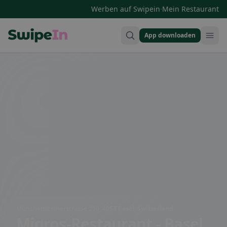
·
Werben auf Swipein
Mein Restaurant
App downloaden
Swipein Homepage
Münchensteinerstrasse 200, 4053 Basel, Switzerland
Migros-Restaurant - Basel