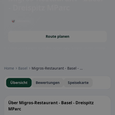
- Dreispitz MParc
🥡 Takeaway
Route planen
Community-Badges: glutenfrei, vegan, halal & mehr – direkt sichtbar.
Home
Basel
Migros-Restaurant - Basel - Dreispitz MParc
Übersicht
Bewertungen
Speisekarte
Über Migros-Restaurant - Basel - Dreispitz
MParc