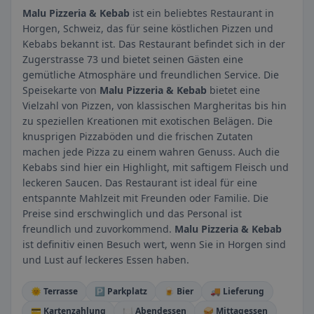
Malu Pizzeria & Kebab
ist ein beliebtes Restaurant in
Horgen, Schweiz, das für seine köstlichen Pizzen und
Kebabs bekannt ist. Das Restaurant befindet sich in der
Zugerstrasse 73 und bietet seinen Gästen eine
gemütliche Atmosphäre und freundlichen Service. Die
Speisekarte von
Malu Pizzeria & Kebab
bietet eine
Vielzahl von Pizzen, von klassischen Margheritas bis hin
zu speziellen Kreationen mit exotischen Belägen. Die
knusprigen Pizzaböden und die frischen Zutaten
machen jede Pizza zu einem wahren Genuss. Auch die
Kebabs sind hier ein Highlight, mit saftigem Fleisch und
leckeren Saucen. Das Restaurant ist ideal für eine
entspannte Mahlzeit mit Freunden oder Familie. Die
Preise sind erschwinglich und das Personal ist
freundlich und zuvorkommend.
Malu Pizzeria & Kebab
ist definitiv einen Besuch wert, wenn Sie in Horgen sind
und Lust auf leckeres Essen haben.
🌞 Terrasse
🅿️ Parkplatz
🍺 Bier
🚚 Lieferung
💳 Kartenzahlung
🍽️ Abendessen
🥪 Mittagessen