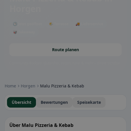
Horgen
🕒 Jetzt geöffnet
🌤 Terrasse
🚚 Lieferservice
🥡 Takeaway
Route planen
Community-Badges: glutenfrei, vegan, halal & mehr – direkt sichtbar.
Home
Horgen
Malu Pizzeria & Kebab
Übersicht
Bewertungen
Speisekarte
Über Malu Pizzeria & Kebab