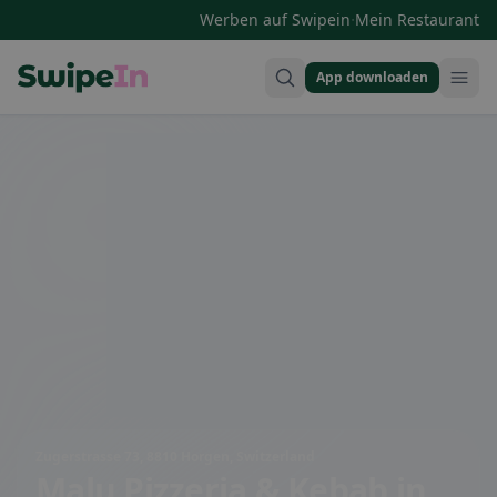
·
Werben auf Swipein
Mein Restaurant
App downloaden
Swipein Homepage
Zugerstrasse 73, 8810 Horgen, Switzerland
Malu Pizzeria & Kebab
in