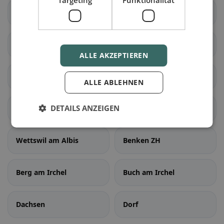
Hedingen
Kappel am Albis
Knonau
Maschwanden
ALLE AKZEPTIEREN
Mettmenstetten
Obfelden
ALLE ABLEHNEN
DETAILS ANZEIGEN
Rifferswil
Stallikon
Wettswil am Albis
Benken ZH
Berg am Irchel
Buch am Irchel
Dachsen
Dorf