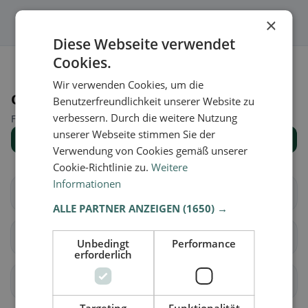
×
Diese Webseite verwendet
Cookies.
Wir verwenden Cookies, um die
Orte in der Nähe
Benutzerfreundlichkeit unserer Website zu
verbessern. Durch die weitere Nutzung
Finde den passenden Ort für deine Restaurantsuche.
unserer Webseite stimmen Sie der
Alle Orte anzeigen
Verwendung von Cookies gemäß unserer
Cookie-Richtlinie zu.
Weitere
Informationen
Altendorf
Waltenstein
ALLE PARTNER ANZEIGEN
(1650) →
Aeugst am Albis
Affoltern am Albis
Unbedingt
Performance
erforderlich
Bonstetten
Hausen am Albis
Targeting
Funktionalität