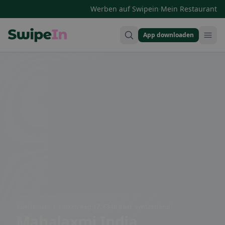
·
Werben auf Swipein
Mein Restaurant
App downloaden
Swipein Homepage
Büelstrasse 1, Falkenweg 17, 6340 Baar, Switzerland
Mahalaxmi India