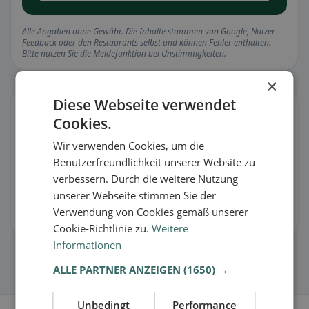
Alle Angaben ohne Gewähr. Die Inhalte stammen von Google, Nutzer-
Feedback oder den Restaurants selbst und können Fehler enthalten.
Bitte nutzen Sie die Meldefunktion bei Unstimmigkeiten.
×
Diese Webseite verwendet
Eintrag verwalten
Cookies.
Stimmt etwas nicht oder bist du der Besitzer?
Wir verwenden Cookies, um die
🐛 Fehler melden
Benutzerfreundlichkeit unserer Website zu
verbessern. Durch die weitere Nutzung
🏪 Eintrag kostenlos übernehmen
unserer Webseite stimmen Sie der
Verwendung von Cookies gemäß unserer
Damit kannst du Öffnungszeiten, Speisekarte & Infos pflegen.
Cookie-Richtlinie zu.
Weitere
Informationen
ALLE PARTNER ANZEIGEN
(1650) →
Unbedingt
Performance