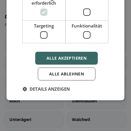
erforderlich
Orte in der Nähe
Finde den passenden Ort für deine Restaurantsuche.
Targeting
Funktionalität
Baar
Cham
ALLE AKZEPTIEREN
Hünenberg
Menzingen
ALLE ABLEHNEN
Neuheim
Oberägeri
DETAILS ANZEIGEN
Risch
Steinhausen
Unterägeri
Walchwil