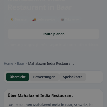
Restaurant
in Baar
🌤 Terrasse
🚚 Lieferservice
🥡 Takeaway
Route planen
Community-Badges: glutenfrei, vegan, halal & mehr – direkt sichtbar.
Home
Baar
Mahalaxmi India Restaurant
Übersicht
Bewertungen
Speisekarte
Über Mahalaxmi India Restaurant
Das Restaurant Mahalaxmi India in Baar, Schweiz, ist