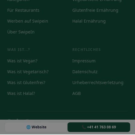
Für Restaurants
Glutenfreie Ernährung
Werben auf Swipein
Halal Ernährung
Über SwipeIn
WAS IST...?
RECHTLICHES
Was ist Vegan?
Impressum
Was ist Vegetarisch?
Datenschutz
Was ist Glutenfrei?
Urheberrechtsverletzung
Was ist Halal?
AGB
© 2026
🌐 Website
📞 +41 41 763 08 69
DE
EN
IT