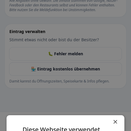
Alle Angaben ohne Gewähr. Die Inhalte stammen von Google, Nutzer-
Feedback oder den Restaurants selbst und können Fehler enthalten.
Bitte nutzen Sie die Meldefunktion bei Unstimmigkeiten.
Eintrag verwalten
Stimmt etwas nicht oder bist du der Besitzer?
🐛 Fehler melden
🏪 Eintrag kostenlos übernehmen
Damit kannst du Öffnungszeiten, Speisekarte & Infos pflegen.
×
Diese Webseite verwendet