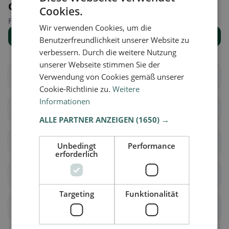
Orte in der Nähe
Cookies.
Finde den passenden Ort für deine Restaurantsuche.
Wir verwenden Cookies, um die
Alle Orte anzeigen
Benutzerfreundlichkeit unserer Website zu
verbessern. Durch die weitere Nutzung
unserer Webseite stimmen Sie der
Altendorf
Waltenstein
Verwendung von Cookies gemäß unserer
Cookie-Richtlinie zu.
Weitere
Informationen
Aeugst am Albis
Affoltern am Albis
ALLE PARTNER ANZEIGEN
(1650) →
Bonstetten
Hausen am Albis
Unbedingt
Performance
erforderlich
Hedingen
Kappel am Albis
Targeting
Funktionalität
Knonau
Maschwanden