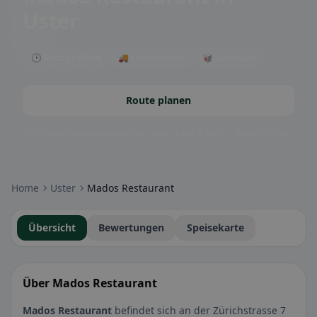
Uster
🕒 Jetzt geöffnet
🚚 Lieferservice
🥡 Takeaway
Route planen
Community-Badges: glutenfrei, vegan, halal & mehr – direkt sichtbar.
Home
Uster
Mados Restaurant
Übersicht
Bewertungen
Speisekarte
Über Mados Restaurant
Mados Restaurant
befindet sich an der Zürichstrasse 7