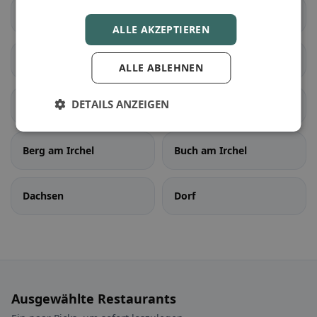
Mettmenstetten
Obfelden
ALLE AKZEPTIEREN
Rifferswil
Stallikon
ALLE ABLEHNEN
DETAILS ANZEIGEN
Wettswil am Albis
Benken ZH
Berg am Irchel
Buch am Irchel
Dachsen
Dorf
Ausgewählte Restaurants