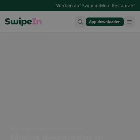
·
Werben auf Swipein
Mein Restaurant
App downloaden
Swipein Homepage
Zürichstrasse 7, 8610 Uster, Switzerland
Mados Restaurant
in