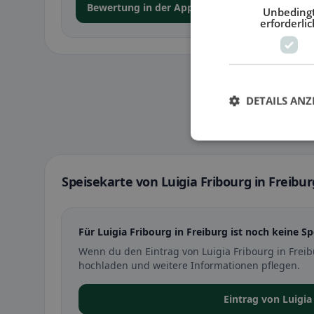
Bewertung in der App abgeben
Unbeding
erforderlic
DETAILS ANZ
Speisekarte von Luigia Fribourg in Freibur
Für Luigia Fribourg in Freiburg ist noch keine Sp
Wenn du den Eintrag von Luigia Fribourg in Frei
hochladen und weitere Informationen pflegen.
Eintrag von Luigi