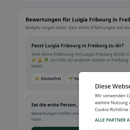
Bewertungen für Luigia Fribourg in Fre
Badges sorgen dafür, dass echte Erfahrungen auf ein
Passt Luigia Fribourg in Freiburg zu dir?
Teile deine Erfahrung mit Luigia Fribourg direkt
🌾 🕌 🥬. So hilfst du anderen Gästen in Freiburg
passt.
🌾 Glutenfrei
🌱 Vegan
🥕 Vegetarisch
Diese Webse
Wir verwenden Co
weitere Nutzung 
Sei die erste Person, die ihre Erfahrung teil
Cookie-Richtlinie
Bewertungen helfen anderen bei der Entscheidung 
halal.
ALLE PARTNER 