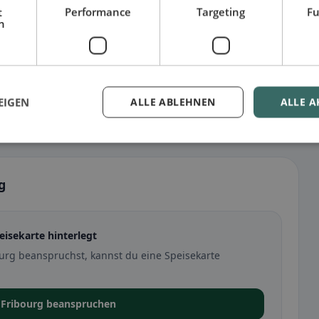
t
Performance
Targeting
Fu
h
EIGEN
ALLE ABLEHNEN
ALLE A
g
eisekarte hinterlegt
burg beanspruchst, kannst du eine Speisekarte
a Fribourg beanspruchen