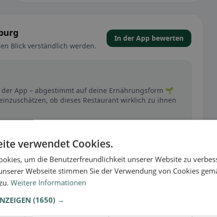
iburg
In der App bewerten
en Blick verständlich werden.
 in der App – abgestimmt auf deine Ernährungsform 🌱
 einzuschätzen, ob dieses Restaurant wirklich zu ihnen
🕌 Halal
ite verwendet Cookies.
okies, um die Benutzerfreundlichkeit unserer Website zu verbes
unserer Webseite stimmen Sie der Verwendung von Cookies gem
t
 zu.
Weitere Informationen
– besonders bei glutenfrei, vegan, vegetarisch oder
ANZEIGEN
(1650) →