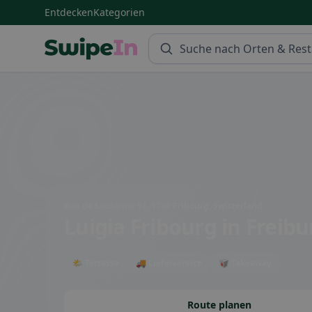
Entdecken
Kategorien
Swipein Homepage
Rue de Lausanne 91, 1700 Fribourg, Switzerland
Luigia Fribourg
in Freibu
🌤 Terrasse
🚚 Lieferservice
🥡 Takeaway
Route planen