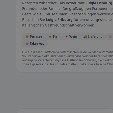
Rezepten zubereitet. Das Restaurant
Luigia Fribourg
Freunden oder Familie. Die großzügigen Portionen und
Gäste wie zu Hause fühlen. Reservierungen werden em
Besuchen Sie
Luigia Fribourg
für ein unvergessliches
italienischen Gastfreundschaft verwöhnen.
🌞 Terrasse
🍺 Bier
🍷 Wein
🚚 Lieferung
💳
🥡 Takeaway
Die auf dieser Plattform veröffentlichten Texte werden automatisie
Vollständigkeit, Aktualität oder Verwendbarkeit der bereitgeste
auf eigene Verantwortung. Eine Haftung für Schäden, die direkt o
soweit gesetzlich zulässig. Fehlerhafte Inhalte sowie falsche Ö