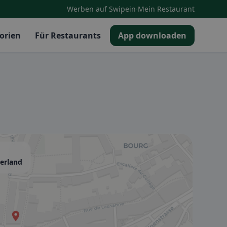
·
Werben auf Swipein
Mein Restaurant
orien
Für Restaurants
App downloaden
zerland