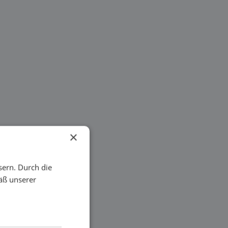
×
sern. Durch die
äß unserer