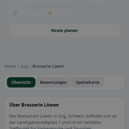
🕒 Jetzt geöffnet
🌤 Terrasse
Route planen
Community-Badges: glutenfrei, vegan, halal & mehr – direkt sichtbar.
Home
Zug
Brasserie Löwen
Übersicht
Bewertungen
Speisekarte
Über Brasserie Löwen
Das Restaurant Löwen in Zug, Schweiz, befindet sich an
der Landsgemeindeplatz 1 und ist ein beliebter
Treffpunkt für Einheimische und Touristen