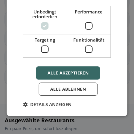
Neuheim
Oberägeri
Unbedingt
Performance
erforderlich
Risch
Steinhausen
Unterägeri
Walchwil
Targeting
Funktionalität
Zug
allenwinden
ALLE AKZEPTIEREN
Edlibach
Finstersee
ALLE ABLEHNEN
DETAILS ANZEIGEN
Ausgewählte Restaurants
Ein paar Picks, um sofort loszulegen.