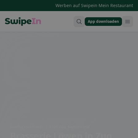
·
Werben auf Swipein
Mein Restaurant
App downloaden
Swipein Homepage
Landsgemeindepl. 1, 6300 Zug, Switzerland
Brasserie Löwen
in Zug