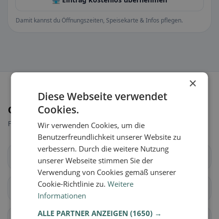
Damit kannst du Öffnungszeiten, Speisekarte & Infos pflegen.
×
Diese Webseite verwendet
Cookies.
Orte in der Nähe
Finde den passenden Ort für deine Restaurantsuche.
Wir verwenden Cookies, um die
Benutzerfreundlichkeit unserer Website zu
verbessern. Durch die weitere Nutzung
Baar
Cham
unserer Webseite stimmen Sie der
Verwendung von Cookies gemäß unserer
Cookie-Richtlinie zu.
Weitere
Hünenberg
Menzingen
Informationen
ALLE PARTNER ANZEIGEN
(1650) →