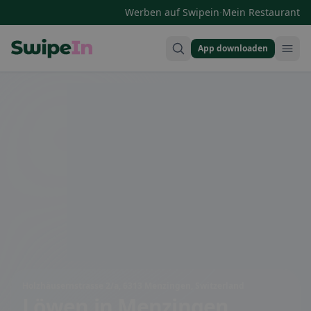
·
Werben auf Swipein
Mein Restaurant
App downloaden
Swipein Homepage
Holzhäusernstrasse 2/a, 6313 Menzingen, Switzerland
Löwen
in Menzingen