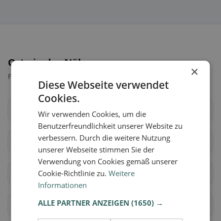
Orte in der Nähe
×
Finde den passenden Ort für deine Restaurantsuche.
Diese Webseite verwendet
Cookies.
Baar
Cham
Wir verwenden Cookies, um die
Benutzerfreundlichkeit unserer Website zu
verbessern. Durch die weitere Nutzung
Hünenberg
Menzingen
unserer Webseite stimmen Sie der
Verwendung von Cookies gemäß unserer
Neuheim
Cookie-Richtlinie zu.
Weitere
Oberägeri
Informationen
ALLE PARTNER ANZEIGEN
(1650) →
Risch
Steinhausen