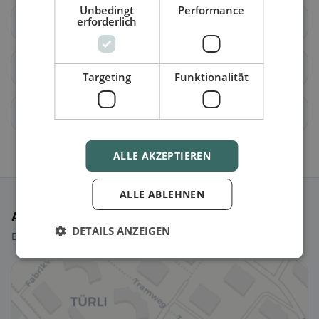
Unbedingt
Performance
erforderlich
Unterägeri
Walchwil
Zug
allenwinden
Targeting
Funktionalität
Edlibach
Finstersee
ALLE AKZEPTIEREN
ALLE ABLEHNEN
Ausgewählte Restaurants
DETAILS ANZEIGEN
Ein paar Picks, um sofort loszulegen.