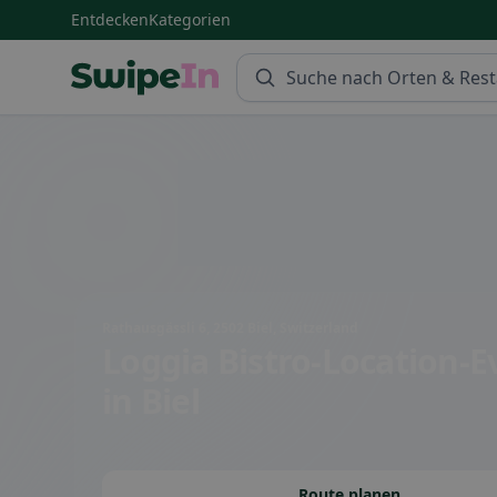
Entdecken
Kategorien
Swipein Homepage
Rathausgässli 6, 2502 Biel, Switzerland
Loggia Bistro-Location-E
in Biel
Route planen