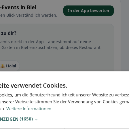
Events in Biel
In der App bewerten
en Blick verständlich werden.
 zu dir?
Events direkt in der App – abgestimmt auf deine
 Gästen in Biel einzuschätzen, ob dieses Restaurant
🕌 Halal
ite verwendet Cookies.
t
okies, um die Benutzerfreundlichkeit unserer Website zu verbes
– besonders bei glutenfrei, vegan, vegetarisch oder
unserer Webseite stimmen Sie der Verwendung von Cookies gem
 zu.
Weitere Informationen
ANZEIGEN
(1650) →