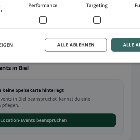
t
Performance
Targeting
Fu
h
EIGEN
ALLE ABLEHNEN
ALLE A
nts in Biel
h keine Speisekarte hinterlegt
vents in Biel beanspruchst, kannst du eine
 pflegen.
o-Location-Events beanspruchen