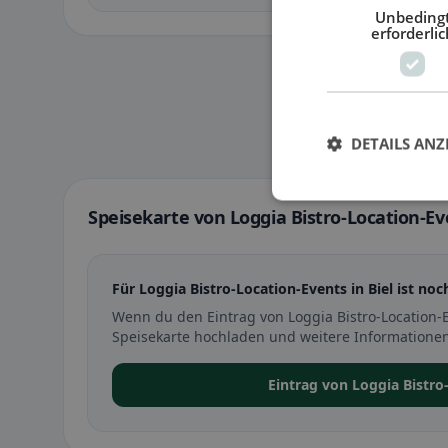
Unbeding
erforderlic
DETAILS ANZ
Speisekarte von Loggia Bistro-Location-Eve
Für Loggia Bistro-Location-Events in Biel ist noc
Wenn du den Eintrag von Loggia Bistro-Location-E
Speisekarte hochladen und weitere Informationen
Eintrag von Loggia Bistr