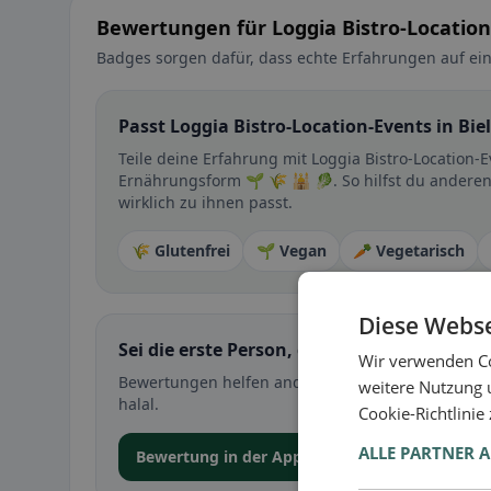
Bewertungen für Loggia Bistro-Location-
Badges sorgen dafür, dass echte Erfahrungen auf ein
Passt Loggia Bistro-Location-Events in Biel
Teile deine Erfahrung mit Loggia Bistro-Location-
Ernährungsform 🌱 🌾 🕌 🥬. So hilfst du anderen
wirklich zu ihnen passt.
🌾 Glutenfrei
🌱 Vegan
🥕 Vegetarisch
Diese Webse
Sei die erste Person, die ihre Erfahrung teil
Wir verwenden Co
Bewertungen helfen anderen bei der Entscheidung 
weitere Nutzung 
halal.
Cookie-Richtlinie
ALLE PARTNER 
Bewertung in der App abgeben