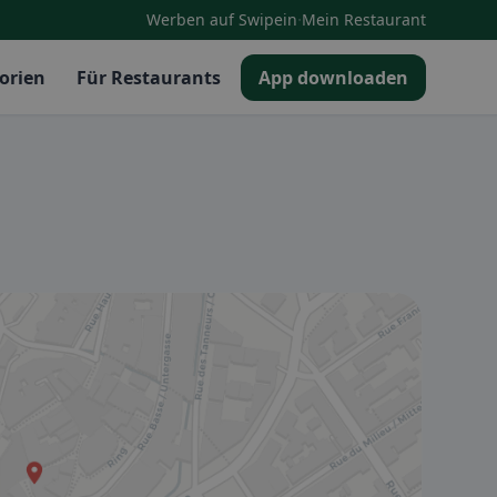
·
Werben auf Swipein
Mein Restaurant
orien
Für Restaurants
App downloaden