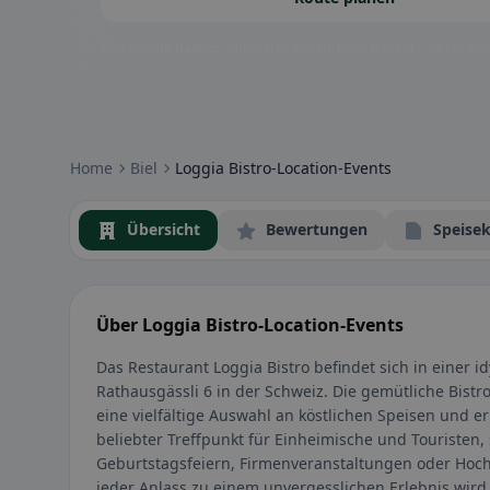
Community-Badges: glutenfrei, vegan, halal & mehr – direkt sich
Home
Biel
Loggia Bistro-Location-Events
Übersicht
Bewertungen
Speisek
Über Loggia Bistro-Location-Events
Das Restaurant Loggia Bistro befindet sich in einer i
Rathausgässli 6 in der Schweiz. Die gemütliche Bistr
eine vielfältige Auswahl an köstlichen Speisen und er
beliebter Treffpunkt für Einheimische und Touristen,
Geburtstagsfeiern, Firmenveranstaltungen oder Hochz
jeder Anlass zu einem unvergesslichen Erlebnis wird