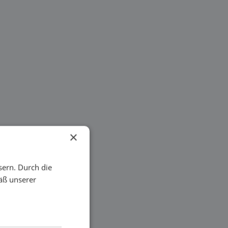
×
sern. Durch die
äß unserer