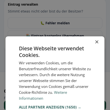
Eintrag verwalten
Stimmt etwas nicht oder bist du der Besitzer?
🐛 Fehler melden
🏪 Eintrag kostenlos übernehmen
×
Damit kannst du Öffnungszeiten, Speisekarte & Infos pflegen.
Diese Webseite verwendet
Cookies.
Wir verwenden Cookies, um die
Benutzerfreundlichkeit unserer Website zu
verbessern. Durch die weitere Nutzung
unserer Webseite stimmen Sie der
Verwendung von Cookies gemäß unserer
Orte in der Nähe
Cookie-Richtlinie zu.
Weitere
Finde den passenden Ort für deine Restaurantsuche.
Informationen
Alle Orte anzeigen
ALLE PARTNER ANZEIGEN
(1650) →