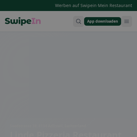
·
Werben auf Swipein
Mein Restaurant
App downloaden
Swipein Homepage
Soodstrasse 39, 8134 Adliswil, Switzerland
Linde Pizzeria Restaurant