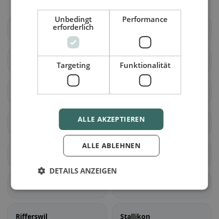
Unbedingt
Performance
erforderlich
Altendorf
Waltenstein
Aeugst am Albis
Affoltern am Albis
Targeting
Funktionalität
Bonstetten
Hausen am Albis
ALLE AKZEPTIEREN
Hedingen
Kappel am Albis
ALLE ABLEHNEN
Knonau
Maschwanden
DETAILS ANZEIGEN
Mettmenstetten
Obfelden
Rifferswil
Stallikon