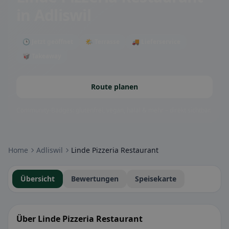
in Adliswil
🕒 Jetzt geöffnet
🌤 Terrasse
🚚 Lieferservice
🥡 Takeaway
Route planen
Community-Badges: glutenfrei, vegan, halal & mehr – direkt sichtbar.
Home
Adliswil
Linde Pizzeria Restaurant
Übersicht
Bewertungen
Speisekarte
Über Linde Pizzeria Restaurant