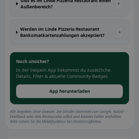
Gibt es im Linde Pizzeria Restaurant einen
+
Außenbereich?
Werden im Linde Pizzeria Restaurant
+
Bankomatkartenzahlungen akzeptiert?
Noch unsicher?
In der Swipein App bekommst du zusätzliche
Details, Filter & aktuelle Community-Badges.
App herunterladen
Alle Angaben ohne Gewähr. Die Inhalte stammen von Google, Nutzer-
Feedback oder den Restaurants selbst und können Fehler enthalten.
Bitte nutzen Sie die Meldefunktion bei Unstimmigkeiten.