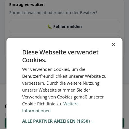
Eintrag verwalten
Stimmt etwas nicht oder bist du der Besitzer?
🐛 Fehler melden
🏪 Eintrag kostenlos übernehmen
×
Diese Webseite verwendet
Damit kannst du Öffnungszeiten, Speisekarte & Infos pflegen.
Cookies.
Wir verwenden Cookies, um die
Benutzerfreundlichkeit unserer Website zu
verbessern. Durch die weitere Nutzung
unserer Webseite stimmen Sie der
Verwendung von Cookies gemäß unserer
Cookie-Richtlinie zu.
Weitere
Orte in der Nähe
Informationen
Finde den passenden Ort für deine Restaurantsuche.
ALLE PARTNER ANZEIGEN
(1650) →
Alle Orte anzeigen