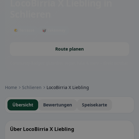
LocoBirria X Liebling
in
Schlieren
🌤 Terrasse
🥡 Takeaway
Route planen
Community-Badges: glutenfrei, vegan, halal & mehr – direkt sichtbar.
Home
Schlieren
LocoBirria X Liebling
Übersicht
Bewertungen
Speisekarte
Über LocoBirria X Liebling