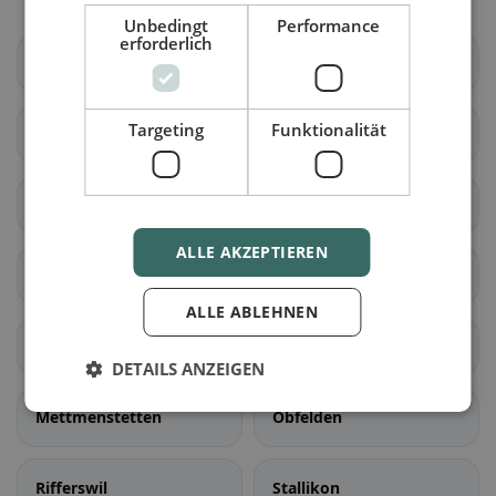
Unbedingt
Performance
erforderlich
Altendorf
Waltenstein
Targeting
Funktionalität
Aeugst am Albis
Affoltern am Albis
Bonstetten
Hausen am Albis
ALLE AKZEPTIEREN
Hedingen
Kappel am Albis
ALLE ABLEHNEN
Knonau
Maschwanden
DETAILS ANZEIGEN
Mettmenstetten
Obfelden
Rifferswil
Stallikon