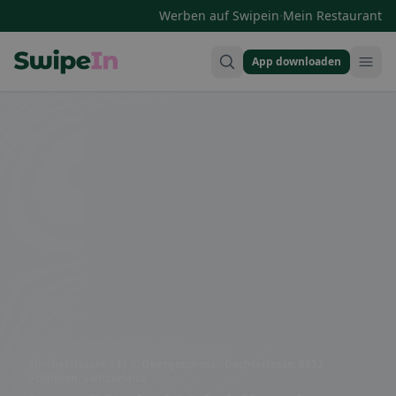
·
Werben auf Swipein
Mein Restaurant
App downloaden
Swipein Homepage
Zürcherstrasse 133 4. Obergeschoss - Dachterrasse, 8952
Schlieren, Switzerland