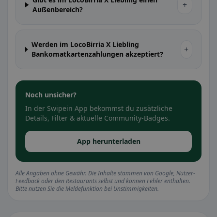
+
Außenbereich?
Werden im LocoBirria X Liebling
+
Bankomatkartenzahlungen akzeptiert?
Noch unsicher?
In der Swipein App bekommst du zusätzliche
Details, Filter & aktuelle Community-Badges.
App herunterladen
Alle Angaben ohne Gewähr. Die Inhalte stammen von Google, Nutzer-
Feedback oder den Restaurants selbst und können Fehler enthalten.
Bitte nutzen Sie die Meldefunktion bei Unstimmigkeiten.