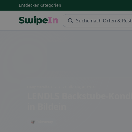
Entdecken
Kategorien
Swipein Homepage
Hauptstraße 132, 7521 Bildein, Austria
LENDLS Backstube-Kondi
in Bildein
🥡 Takeaway