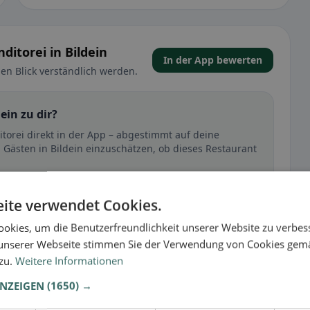
itorei in Bildein
In der App bewerten
en Blick verständlich werden.
ein zu dir?
torei direkt in der App – abgestimmt auf deine
 Gästen in Bildein einzuschätzen, ob dieses Restaurant
🕌 Halal
ite verwendet Cookies.
okies, um die Benutzerfreundlichkeit unserer Website zu verbes
unserer Webseite stimmen Sie der Verwendung von Cookies gem
t
 zu.
Weitere Informationen
– besonders bei glutenfrei, vegan, vegetarisch oder
ANZEIGEN
(1650) →