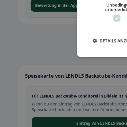
Unbeding
Bewertung in der App abgeben
erforderlic
DETAILS ANZ
Speisekarte von LENDLS Backstube-Kondito
Für LENDLS Backstube-Konditorei in Bildein ist 
Wenn du den Eintrag von LENDLS Backstube-Kondit
Speisekarte hochladen und weitere Informationen
Eintrag von LENDLS Back