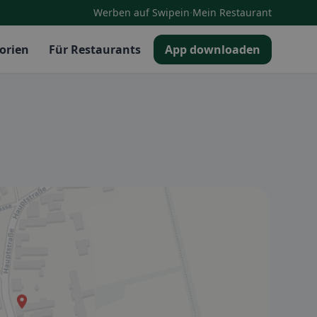
·
Werben auf Swipein
Mein Restaurant
orien
Für Restaurants
App downloaden