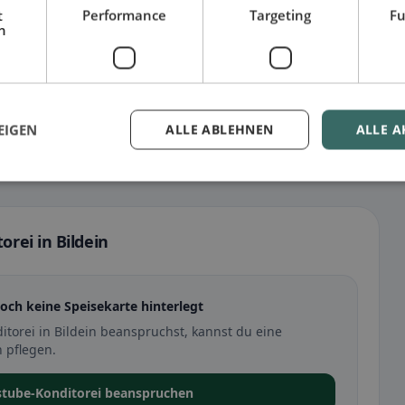
t
Performance
Targeting
Fu
h
EIGEN
ALLE ABLEHNEN
ALLE A
rei in Bildein
noch keine Speisekarte hinterlegt
orei in Bildein beanspruchst, kannst du eine
 pflegen.
stube-Konditorei beanspruchen