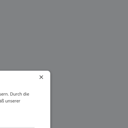
×
sern. Durch die
äß unserer