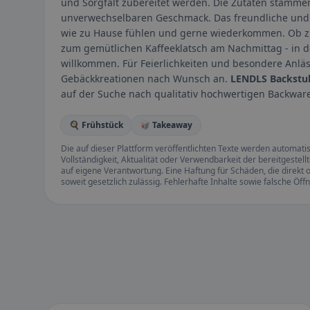
und Sorgfalt zubereitet werden. Die Zutaten stammen
unverwechselbaren Geschmack. Das freundliche und a
wie zu Hause fühlen und gerne wiederkommen. Ob zu
zum gemütlichen Kaffeeklatsch am Nachmittag - in 
willkommen. Für Feierlichkeiten und besondere Anläs
Gebäckkreationen nach Wunsch an.
LENDLS Backstub
auf der Suche nach qualitativ hochwertigen Backwa
🍳 Frühstück
🥡 Takeaway
Die auf dieser Plattform veröffentlichten Texte werden automatisie
Vollständigkeit, Aktualität oder Verwendbarkeit der bereitgeste
auf eigene Verantwortung. Eine Haftung für Schäden, die direkt o
soweit gesetzlich zulässig. Fehlerhafte Inhalte sowie falsche Ö