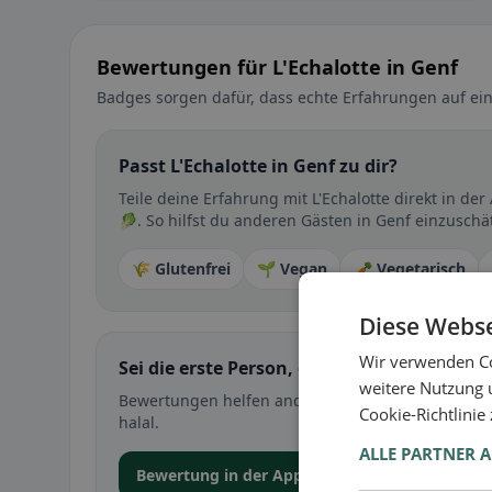
Bewertungen für L'Echalotte in Genf
Badges sorgen dafür, dass echte Erfahrungen auf ein
Passt L'Echalotte in Genf zu dir?
Teile deine Erfahrung mit L'Echalotte direkt in 
🥬. So hilfst du anderen Gästen in Genf einzuschät
🌾 Glutenfrei
🌱 Vegan
🥕 Vegetarisch
Diese Webse
Wir verwenden Co
Sei die erste Person, die ihre Erfahrung teil
weitere Nutzung 
Bewertungen helfen anderen bei der Entscheidung 
Cookie-Richtlinie
halal.
ALLE PARTNER 
Bewertung in der App abgeben