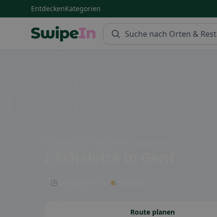
Entdecken
Kategorien
Swipein Homepage
Rue des Rois 17, 1204 Genève, Switzerland
L'Echalotte
in Genf
🕒 Jetzt geöffnet
🌤 Terrasse
Route planen