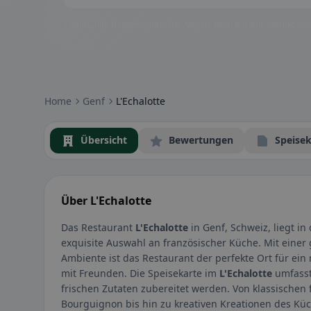
Community-Badges: glutenfrei, vegan, halal & mehr – direkt sich
Home
Genf
L'Echalotte
Übersicht
Bewertungen
Speisek
Über L'Echalotte
Das Restaurant
L'Echalotte
in Genf, Schweiz, liegt in
exquisite Auswahl an französischer Küche. Mit ein
Ambiente ist das Restaurant der perfekte Ort für ein
mit Freunden. Die Speisekarte im
L'Echalotte
umfasst 
frischen Zutaten zubereitet werden. Von klassischen 
Bourguignon bis hin zu kreativen Kreationen des Kü