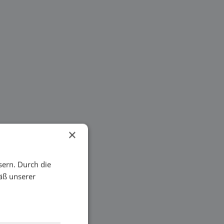
×
sern. Durch die
äß unserer