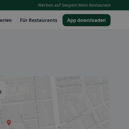
·
Werben auf Swipein
Mein Restaurant
orien
Für Restaurants
App downloaden
d