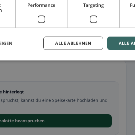
t
Performance
Targeting
Fu
h
EIGEN
ALLE ABLEHNEN
ALLE A
e hinterlegt
nspruchst, kannst du eine Speisekarte hochladen und
chalotte beanspruchen