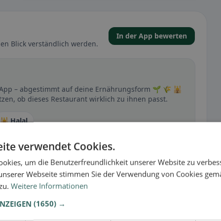
In der App bewerten
en Blick verständlich werden.
der App – abgestimmt auf deine Ernährungsform 🌱 🌾 🕌
zen, ob dieses Restaurant wirklich zu ihnen passt.
🕌 Halal
ite verwendet Cookies.
okies, um die Benutzerfreundlichkeit unserer Website zu verbes
t
unserer Webseite stimmen Sie der Verwendung von Cookies gem
– besonders bei glutenfrei, vegan, vegetarisch oder
 zu.
Weitere Informationen
ANZEIGEN
(1650) →