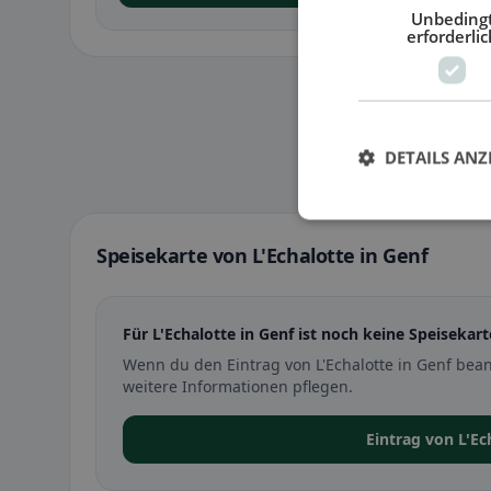
Unbeding
erforderlic
DETAILS ANZ
Speisekarte von L'Echalotte in Genf
Für L'Echalotte in Genf ist noch keine Speisekart
Wenn du den Eintrag von L'Echalotte in Genf bea
weitere Informationen pflegen.
Eintrag von L'E