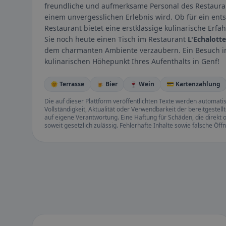
freundliche und aufmerksame Personal des Restauran
einem unvergesslichen Erlebnis wird. Ob für ein ent
Restaurant bietet eine erstklassige kulinarische Erf
Sie noch heute einen Tisch im Restaurant
L'Echalotte
dem charmanten Ambiente verzaubern. Ein Besuch in
kulinarischen Höhepunkt Ihres Aufenthalts in Genf!
🌞 Terrasse
🍺 Bier
🍷 Wein
💳 Kartenzahlung
Die auf dieser Plattform veröffentlichten Texte werden automatisie
Vollständigkeit, Aktualität oder Verwendbarkeit der bereitgeste
auf eigene Verantwortung. Eine Haftung für Schäden, die direkt o
soweit gesetzlich zulässig. Fehlerhafte Inhalte sowie falsche Ö