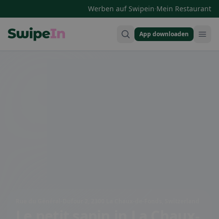
·
Werben auf Swipein
Mein Restaurant
App downloaden
Swipein Homepage
Rue du Général-Dufour 2, 2300 La Chaux-de-Fonds, Switzerland
Le petit sapin
in La Chaux-