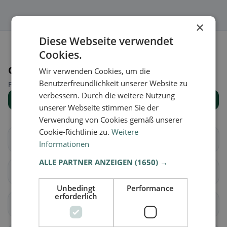
×
Diese Webseite verwendet
Cookies.
Orte in der Nähe
Wir verwenden Cookies, um die
Benutzerfreundlichkeit unserer Website zu
Finde den passenden Ort für deine Restaurantsuche.
verbessern. Durch die weitere Nutzung
Alle Orte anzeigen
unserer Webseite stimmen Sie der
Verwendung von Cookies gemäß unserer
Cookie-Richtlinie zu.
Weitere
Milvignes
La Grande Béroche
Informationen
ALLE PARTNER ANZEIGEN
(1650) →
La Chaux-de-Fonds
Les Planchettes
Unbedingt
Performance
erforderlich
La Sagne
La Brévine