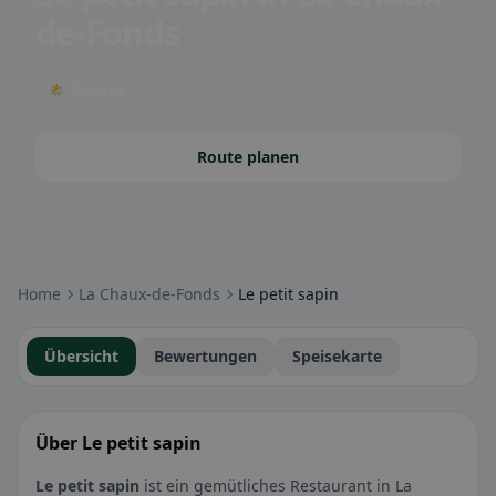
de-Fonds
🌤 Terrasse
Route planen
Community-Badges: glutenfrei, vegan, halal & mehr – direkt sichtbar.
Home
La Chaux-de-Fonds
Le petit sapin
Übersicht
Bewertungen
Speisekarte
Über Le petit sapin
Le petit sapin
ist ein gemütliches Restaurant in La