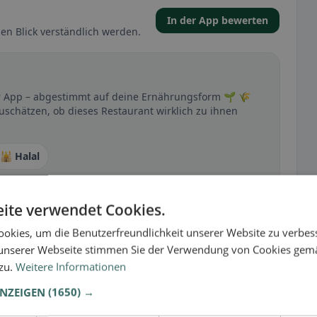
In der App bewerten
en Blick verständlich werden.
er App – abgestimmt auf deine Ernährungsform 🌱 🌾
zuschätzen, ob dieses Restaurant wirklich zu ihnen
🕌 Halal
ite verwendet Cookies.
t
okies, um die Benutzerfreundlichkeit unserer Website zu verbes
– besonders bei glutenfrei, vegan, vegetarisch oder
unserer Webseite stimmen Sie der Verwendung von Cookies gem
 zu.
Weitere Informationen
ANZEIGEN
(1650) →