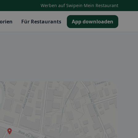
·
Werben auf Swipein
Mein Restaurant
orien
Für Restaurants
App downloaden