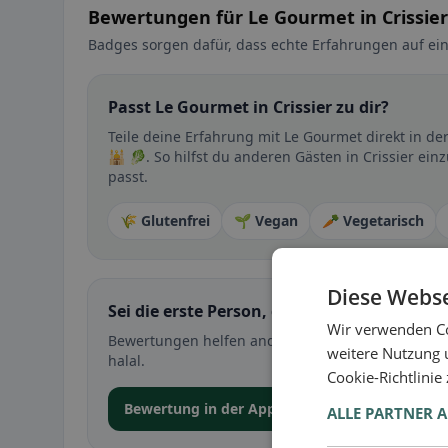
Bewertungen für Le Gourmet in Crissier
Badges sorgen dafür, dass echte Erfahrungen auf ein
Passt Le Gourmet in Crissier zu dir?
Teile deine Erfahrung mit Le Gourmet direkt in d
🕌 🥬. So hilfst du anderen Gästen in Crissier ein
passt.
🌾 Glutenfrei
🌱 Vegan
🥕 Vegetarisch
Diese Webse
Sei die erste Person, die ihre Erfahrung teil
Wir verwenden Co
Bewertungen helfen anderen bei der Entscheidung 
weitere Nutzung 
halal.
Cookie-Richtlinie
Bewertung in der App abgeben
ALLE PARTNER 