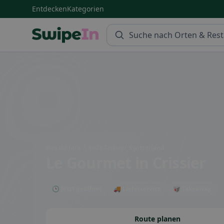
Entdecken
Kategorien
Swipein Homepage
Rue du Jura 7, 1023 Crissier, Switzerland
Le Gourmet
in Crissier
🕒 Jetzt geöffnet
🚚 Lieferservice
🥡 Takeaway
Route planen