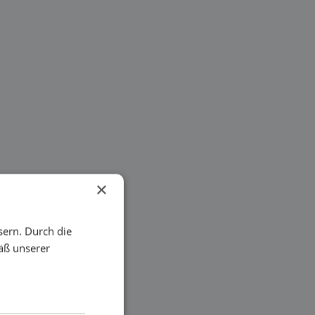
×
sern. Durch die
äß unserer