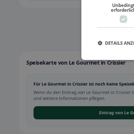
Unbeding
erforderlic
DETAILS ANZ
Speisekarte von Le Gourmet in Crissier
Für Le Gourmet in Crissier ist noch keine Speise
Wenn du den Eintrag von Le Gourmet in Crissier 
und weitere Informationen pflegen.
Eintrag von Le 