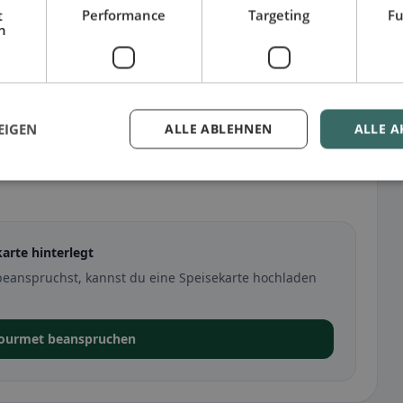
t
Performance
Targeting
Fu
h
EIGEN
ALLE ABLEHNEN
ALLE A
karte hinterlegt
beanspruchst, kannst du eine Speisekarte hochladen
Gourmet beanspruchen